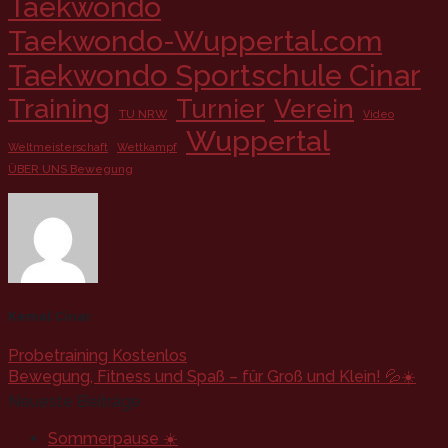
Taekwondo
Taekwondo-Wuppertal.com
Taekwondo Sportschule Cinar
Training
Turnier
Verein
TU NRW
Video
Wuppertal
Weltmeisterschaft
Wettkampf
ÜBER UNS Bewegung
Kemal Cinar
Probetraining Kostenlos
Bewegung, Fitness und Spaß – für Groß und Klein! 💦☀️
Neueste Beiträge
Sommerpause ☀️