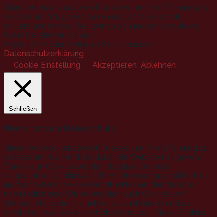
Diese Website verwendet Cookies, um Ihre Erfahrung zu
verbessern. Wir gehen davon aus, dass Sie damit
einverstanden sind, Sie können sich jedoch abmelden,
wenn Sie dies wünschen.
Mehr Informationen finden Sie in unseren
Datenschutzerklärung
.
Cookie Einstellung
Akzeptieren
Ablehnen
Schließen
Übersicht zum Datenschutz
Diese Website verwendet Cookies, um Ihre Erfahrung zu
verbessern, während Sie durch die Website navigieren.
Von diesen Cookies werden die als notwendig
eingestuften Cookies auf Ihrem Browser gespeichert, da
sie für die Funktion der Grundfunktionen der Website
unerlässlich sind. Wir verwenden auch Cookies von
Drittanbietern, die uns helfen, zu analysieren und zu
verstehen, wie Sie diese Website nutzen. Diese Cookies