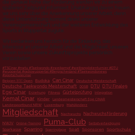
die genaue Höhe der Förderung werden wir zu einem
späteren Zeitpunkt informiert. Unabhängig davon freuen
wir uns sehr über die Anerkennung unserer Arbeit, denn
diese Unterstützung kommt direkt unserer
Vereinsgemeinschaft und der weiteren Entwicklung des
Sports in Wuppertal zugute.
Wir bedanken uns herzlich für die Einladung, das
Interesse an unserer Arbeit und die Möglichkeit, unseren
Verein sowie unsere Zukunftsprojekte persönlich
vorzustellen.
#TSCinar #nwtu #Taekwondo #zweikampf #weltranglistenturnier #DTU
#wuppertal #radiowuppertal #Bergischesland #Taekwondonews
#sportschulecinar
Can Cinar
Budoka
Deutsche Meisterschaft
Belgien 🇧🇪 Open
Deutsche Taekwondo Meisterschaft
DTU
DTU Finale9
DOSB
Ege Cinar
Gürtelprüfung
Fitness
Erziehung
Integration
Kemal Cinar
Kinder
Landesmeisterschaft Ege CINAR
Landessportbund NRW
Luxemburg
MahlAnderz
Mitgliedschaft
Nachwuchsförderung
Nachwuchs
Puma-Club
NWJV
Online-Training
Selbstverteidigung
Sparring
Spaß
Sponsoren
Sportschule
Sparkasse
Sparringtage