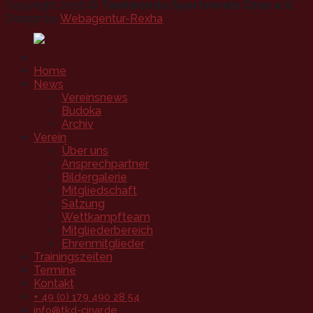
Copyright 2026 ©
Taekwondo Sportverein Cinar e.V.
Design by
Webagentur-Rexha
Home
News
Vereinsnews
Budoka
Archiv
Verein
Über uns
Ansprechpartner
Bildergalerie
Mitgliedschaft
Satzung
Wettkampfteam
Mitgliederbereich
Ehrenmitglieder
Trainingszeiten
Termine
Kontakt
+ 49 (0) 179 490 28 54
info@tkd-cinar.de