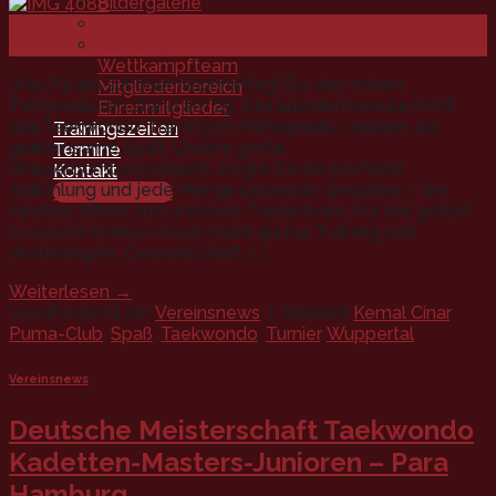
Bildergalerie
Mitgliedschaft
28
Satzung
Juni
Wettkampfteam
Was für ein schöner Nachmittag! Bei den hohen
Mitgliederbereich
Temperaturen stand am 25. Juni ausnahmsweise nicht
Ehrenmitglieder
das Taekwondo-Training im Mittelpunkt, sondern der
Trainingszeiten
gemeinsame Spaß. Unsere große
Termine
Wasserbombenschlacht sorgte für die perfekte
Kontakt
Abkühlung und jede Menge lachende Gesichter – bei
Mitgliedschaft
Kindern, Eltern und unserem Trainerteam. Für uns gehört
zu einem starken Verein mehr als nur Training und
Wettkämpfe. Gemeinschaft, […]
Weiterlesen
→
Veröffentlicht am
Vereinsnews
|
Markiert
Kemal Cinar
,
Puma-Club
,
Spaß
,
Taekwondo
,
Turnier
,
Wuppertal
Vereinsnews
Deutsche Meisterschaft Taekwondo
Kadetten-Masters-Junioren – Para
Hamburg