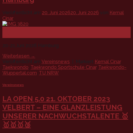
Veröffentlicht am
20. Juni 2026
20. Juni 2026
von
Kemal
Cinar
20
Juni
20-21.Juni 2026 Hamburg
Weiterlesen
→
Veröffentlicht am
Vereinsnews
|
Markiert
Kemal Cinar
,
Taekwondo
,
Taekwondo Sportschule Cinar
,
Taekwondo-
Wuppertal.com
,
TU NRW
Vereinsnews
LA OPEN 5.0 21. OKTOBER 2023
VELBERT – EINE GLANZLEISTUNG
UNSERER NACHWUCHSTALENTE 🥇
🥇🥇🥇🥉