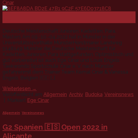
Cinar
10
Apr.
Deutsche Meisterschaft Junioren, Kadetten, Para,
Masters Am 09.-10.-04.2022 hat in Münster in der
Universitätssporthalle MünsterHorstmarer Landweg
5148149 Münster die Deutsche Meisterschaft für
Kadetten, Junioren, Para stattgefunden. Optimistisch und
gut vorbereitet ist auch Ege Cinar und Louis Engels
Taekwondo Sportschule Cinar e. V. nach Münster
gefahrenmit dem Trainer Team Kemal Cinar & Vanessa
Engels. Belgien 🇧🇪 […]
Weiterlesen
→
Veröffentlicht am
Allgemein
,
Archiv
,
Budoka
,
Vereinsnews
|
Markiert
Ege Cinar
Allgemein
,
Vereinsnews
G2 Spanien 🇪🇸 Open 2022 in
Alicante