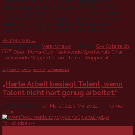
Gelegenheit Punkte für die WM Qualifikation im
Olympiaworld Innsbruck für die kommende WM im
Sommer 2022 zu erobern. Auf 10 Kampfflächen mit ca.
100 Kampfrichtern/ innen mit 1600 Teilnehmer waren
heute aus 70 Nationen vertreten. Es waren sehr
spannende und auch qualitative hohe Kämpfe zu […]
Weiterlesen
→
Veröffentlicht am
Vereinsnews
|
Markiert
G-2 Österreich
🇦🇹 Open
,
Puma-Club
,
Taekwondo Sportschule Cinar
,
Taekwondo-Wuppertal.com
,
Turnier
,
Wuppertal
Allgemein
,
Archiv
,
Budoka
,
Vereinsnews
„Harte Arbeit besiegt Talent, wenn
Talent nicht hart genug arbeitet.“
Veröffentlicht am
13. Mai 2022
14. Mai 2022
von
Kemal
Cinar
13
Mai