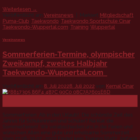
Weiterlesen
→
Veröffentlicht am
Vereinsnews
|
Markiert
Mitgliedschaft
,
Puma-Club
,
Taekwondo
,
Taekwondo Sportschule Cinar
,
Taekwondo-Wuppertal.com
,
Training
,
Wuppertal
Vereinsnews
Sommerferien-Termine, olympischer
Zweikampf, zweites Halbjahr
Taekwondo-Wuppertal.com
Veröffentlicht am
8. Juli 2022
8. Juli 2022
von
Kemal Cinar
08
Juli
Sommerferien Ab in den Urlaub! Die schönste Zeit des
Jahres für Schülerinnen und Schüler? Na klar, die
Sommerferien! Wir verabschieden uns in die Ferien und
wünschen Allen eine gute und erholsame Sommerzeit.
Vom 27.06-30.07.-2022 Findet kein Training Statt! Anfang