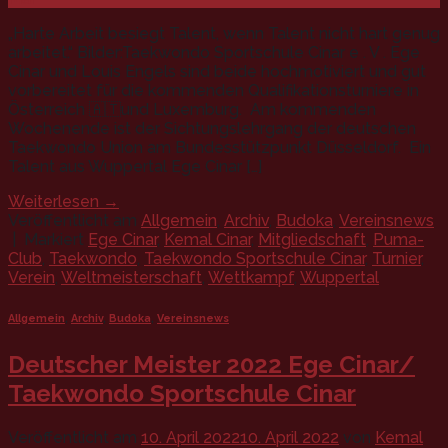
„Harte Arbeit besiegt Talent, wenn Talent nicht hart genug
arbeitet.“ Bilder:Taekwondo Sportschule Cinar e . V . Ege
Cinar und Louis Engels sind beide hochmotiviert und gut
vorbereitet für die kommenden Qualifikationsturniere in
Österreich 🇦🇹und Luxemburg. Am kommenden
Wochenende ist der Sichtungslehrgang der deutschen
Taekwondo Union am Bundesstützpunkt Düsseldorf. Ein
Talent aus Wuppertal Ege Cinar […]
Weiterlesen
→
Veröffentlicht am
Allgemein
,
Archiv
,
Budoka
,
Vereinsnews
|
Markiert
Ege Cinar
,
Kemal Cinar
,
Mitgliedschaft
,
Puma-
Club
,
Taekwondo
,
Taekwondo Sportschule Cinar
,
Turnier
,
Verein
,
Weltmeisterschaft
,
Wettkampf
,
Wuppertal
Allgemein
,
Archiv
,
Budoka
,
Vereinsnews
Deutscher Meister 2022 Ege Cinar/
Taekwondo Sportschule Cinar
Veröffentlicht am
10. April 2022
10. April 2022
von
Kemal