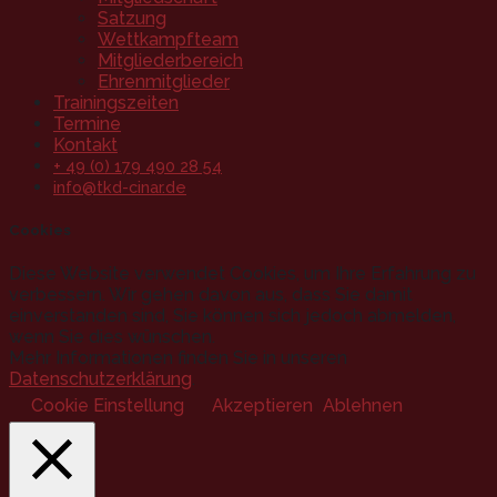
Satzung
Wettkampfteam
Mitgliederbereich
Ehrenmitglieder
Trainingszeiten
Termine
Kontakt
+ 49 (0) 179 490 28 54
info@tkd-cinar.de
Cookies
Diese Website verwendet Cookies, um Ihre Erfahrung zu
verbessern. Wir gehen davon aus, dass Sie damit
einverstanden sind, Sie können sich jedoch abmelden,
wenn Sie dies wünschen.
Mehr Informationen finden Sie in unseren
Datenschutzerklärung
.
Cookie Einstellung
Akzeptieren
Ablehnen