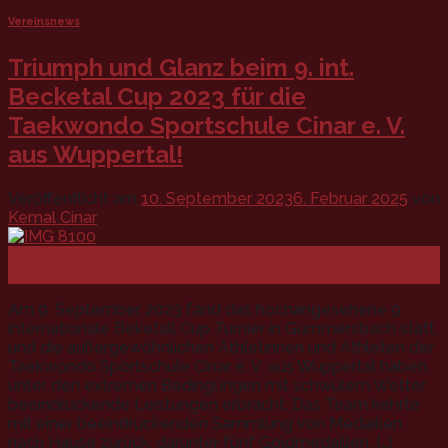
Vereinsnews
Triumph und Glanz beim 9. int.
Becketal Cup 2023 für die
Taekwondo Sportschule Cinar e. V.
aus Wuppertal!
Veröffentlicht am
10. September 2023
6. Februar 2025
von
Kemal Cinar
10
Sep.
Am 9. September 2023 fand das hochangesehene 9.
internationale Beketall Cup Turnier in Gummersbach statt,
und die außergewöhnlichen Athletinnen und Athleten der
Taekwondo Sportschule Cinar e. V. aus Wuppertal haben
unter den extremen Bedingungen mit schwülem Wetter
beeindruckende Leistungen erbracht. Das Team kehrte
mit einer beeindruckenden Sammlung von Medaillen
nach Hause zurück, darunter fünf Goldmedaillen, […]