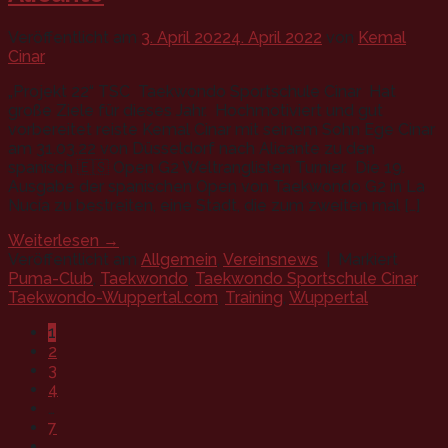
Veröffentlicht am
3. April 2022
4. April 2022
von
Kemal
Cinar
„Projekt 22“ TSC Taekwondo Sportschule Cinar Hat
große Ziele für dieses Jahr. Hochmotiviert und gut
vorbereitet reiste Kemal Cinar mit seinem Sohn Ege Cinar
am 31.03.22 von Düsseldorf nach Alicante zu den
spanisch 🇪🇸 Open G2 Weltranglisten Turnier. Die 19.
Ausgabe der spanischen Open von Taekwondo G2 in La
Nucía zu bestreiten, eine Stadt, die zum zweiten mal […]
Weiterlesen
→
Veröffentlicht am
Allgemein
,
Vereinsnews
|
Markiert
Puma-Club
,
Taekwondo
,
Taekwondo Sportschule Cinar
,
Taekwondo-Wuppertal.com
,
Training
,
Wuppertal
1
2
3
4
…
7