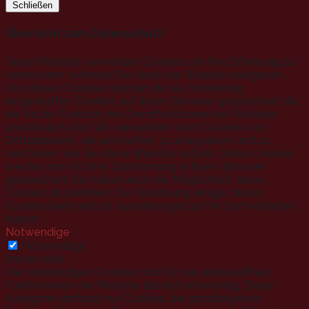
Schließen
Übersicht zum Datenschutz
Diese Website verwendet Cookies, um Ihre Erfahrung zu
verbessern, während Sie durch die Website navigieren.
Von diesen Cookies werden die als notwendig
eingestuften Cookies auf Ihrem Browser gespeichert, da
sie für die Funktion der Grundfunktionen der Website
unerlässlich sind. Wir verwenden auch Cookies von
Drittanbietern, die uns helfen, zu analysieren und zu
verstehen, wie Sie diese Website nutzen. Diese Cookies
werden nur mit Ihrer Zustimmung in Ihrem Browser
gespeichert. Sie haben auch die Möglichkeit, diese
Cookies abzulehnen. Die Ablehnung einiger dieser
Cookies kann jedoch Auswirkungen auf Ihr Surfverhalten
haben.
Notwendige
Notwendige
immer aktiv
Die notwendigen Cookies sind für das einwandfreie
Funktionieren der Website absolut notwendig. Diese
Kategorie umfasst nur Cookies, die grundlegende