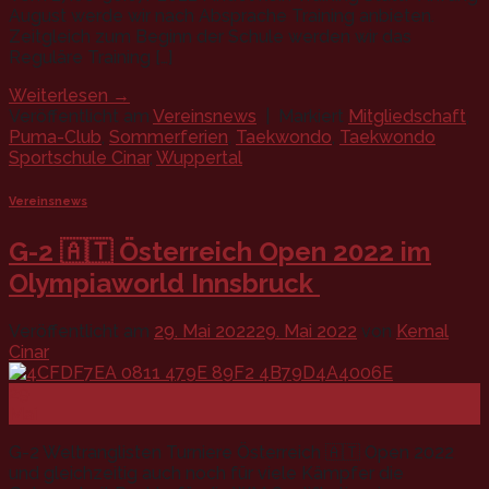
August werde wir nach Absprache Training anbieten.
Zeitgleich zum Beginn der Schule werden wir das
Reguläre Training […]
Weiterlesen
→
Veröffentlicht am
Vereinsnews
|
Markiert
Mitgliedschaft
,
Puma-Club
,
Sommerferien
,
Taekwondo
,
Taekwondo
Sportschule Cinar
,
Wuppertal
Vereinsnews
G-2 🇦🇹 Österreich Open 2022 im
Olympiaworld Innsbruck
Veröffentlicht am
29. Mai 2022
29. Mai 2022
von
Kemal
Cinar
29
Mai
G-2 Weltranglisten Turniere Österreich 🇦🇹 Open 2022
und gleichzeitig auch noch für viele Kämpfer die