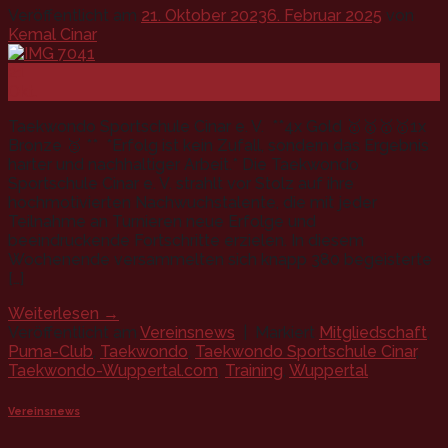
Veröffentlicht am
21. Oktober 2023
6. Februar 2025
von
Kemal Cinar
21
Okt.
Taekwondo Sportschule Cinar e. V. **4x Gold 🥇🥇🥇🥇1x
Bronze 🥉 ** *Erfolg ist kein Zufall, sondern das Ergebnis
harter und nachhaltiger Arbeit.* Die Taekwondo
Sportschule Cinar e. V. strahlt vor Stolz auf ihre
hochmotivierten Nachwuchstalente, die mit jeder
Teilnahme an Turnieren neue Erfolge und
beeindruckende Fortschritte erzielen. In diesem
Wochenende versammelten sich knapp 380 begeisterte
[…]
Weiterlesen
→
Veröffentlicht am
Vereinsnews
|
Markiert
Mitgliedschaft
,
Puma-Club
,
Taekwondo
,
Taekwondo Sportschule Cinar
,
Taekwondo-Wuppertal.com
,
Training
,
Wuppertal
Vereinsnews