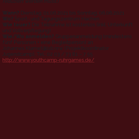
reduziert werden muss.)
Wann?
Dienstag, 01.06.2021 bis Sonntag, 06.06.2021
Wo?
Sport- und Tagungszentrum Hachen
Wie teuer?
Die Teilnahme ist kostenlos (inkl. Unterkunft
und Vollverpflegung)
Wie/Wo anmelden?
Gruppenanmeldung (mindestens
fünf Personen + eine Begleitperson) an
Johannes.Klamet@lsb.nrw (Projektkoordinator
Jugendcamp), Tel.: 02 03 / 73 81 – 7 55
http://www.youthcamp-ruhrgames.de/