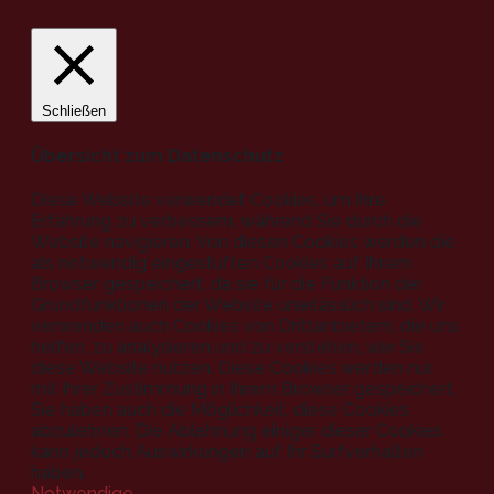
Schließen
Übersicht zum Datenschutz
Diese Website verwendet Cookies, um Ihre
Erfahrung zu verbessern, während Sie durch die
Website navigieren. Von diesen Cookies werden die
als notwendig eingestuften Cookies auf Ihrem
Browser gespeichert, da sie für die Funktion der
Grundfunktionen der Website unerlässlich sind. Wir
verwenden auch Cookies von Drittanbietern, die uns
helfen, zu analysieren und zu verstehen, wie Sie
diese Website nutzen. Diese Cookies werden nur
mit Ihrer Zustimmung in Ihrem Browser gespeichert.
Sie haben auch die Möglichkeit, diese Cookies
abzulehnen. Die Ablehnung einiger dieser Cookies
kann jedoch Auswirkungen auf Ihr Surfverhalten
haben.
Notwendige