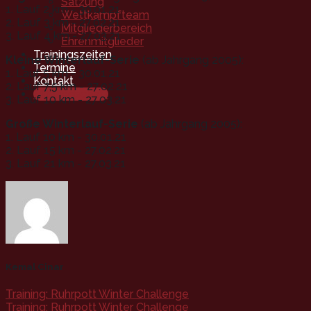
Satzung
1. Lauf 2 km - 30.01.21
Wettkampfteam
2. Lauf 3 km - 27.02.21
Mitgliederbereich
3. Lauf 4 km - 27.03.21
Ehrenmitglieder
Trainingszeiten
Kleine Winterlauf-Serie
(ab Jahrgang 2005):
Termine
1. Lauf 5 km - 30.01.21
Kontakt
2. Lauf 7,5 km - 27.02.21
Mitgliedschaft
3. Lauf 10 km - 27.03.21
Große Winterlauf-Serie
(ab Jahrgang 2005):
1. Lauf 10 km - 30.01.21
2. Lauf 15 km - 27.02.21
3. Lauf 21 km - 27.03.21
Kemal Cinar
Training: Ruhrpott Winter Challenge
Training: Ruhrpott Winter Challenge