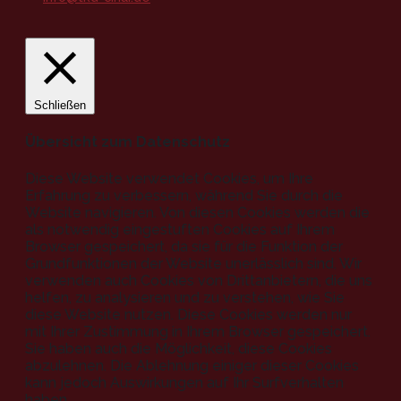
Schließen
Übersicht zum Datenschutz
Diese Website verwendet Cookies, um Ihre
Erfahrung zu verbessern, während Sie durch die
Website navigieren. Von diesen Cookies werden die
als notwendig eingestuften Cookies auf Ihrem
Browser gespeichert, da sie für die Funktion der
Grundfunktionen der Website unerlässlich sind. Wir
verwenden auch Cookies von Drittanbietern, die uns
helfen, zu analysieren und zu verstehen, wie Sie
diese Website nutzen. Diese Cookies werden nur
mit Ihrer Zustimmung in Ihrem Browser gespeichert.
Sie haben auch die Möglichkeit, diese Cookies
abzulehnen. Die Ablehnung einiger dieser Cookies
kann jedoch Auswirkungen auf Ihr Surfverhalten
haben.