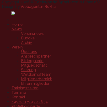
Copyright 2026 ©
Taekwondo Sportverein Cinar e.V.
Design by
Webagentur-Rexha
Home
News
Vereinsnews
Budoka
Archiv
Verein
Über uns
Ansprechpartner
Bildergalerie
Mitgliedschaft
Satzung
Wettkampfteam
Mitgliederbereich
Ehrenmitglieder
Trainingszeiten
Termine
Kontakt
+ 49 (0) 179 490 28 54
info@tkd-cinar.de