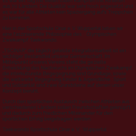
Es war ein Tag mit vielen tollen Kämpfen mit Athleten
aus 70 Ländern. Die Qualität war sehr hoch angesetzt und
es war für alle Athleten kein Spaziergang aufs Treppchen
zu kommen.
Hier in der Sportschule Cinar e. V. Wuppertal leben wir
eine faszinierende Philosophie des Olympischen
Zweikampf Taekwondo.
„TSCINAR“ die täglich gelebte Integrationsarbeit ist ein
wichtiger Bestandteil unserer Gemeinschaft. Im
Mittelpunkt unseres Vereins steht die gezielte
Entwicklung des Nachwuchs im Olympischen Zweikampf,
die interkulturelle Begegegnung sind Grundlage, sowie
die weltweite Begegnung Kinder & Jugendliche. Sport
und Solidarität sind zwei Grundsteine auf denen unser
Konzept beruht.
Durch den sportlichen Austausch zwischen Athleten aus
verschiedenen Ländern sollen Freundschaften geknüpft
und dadurch zum friedlichen Miteinander für den
sportlichen Erfolg beigetragen werden.
Taekwondo Sportschule Cinar e. V. Wuppertal