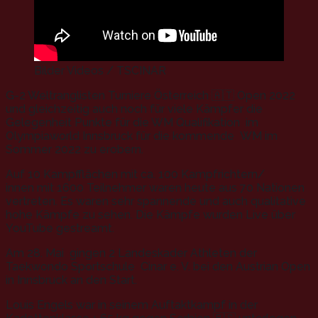
Bilder Videos / TSCINAR
G-2 Weltranglisten Turniere Österreich 🇦🇹 Open 2022
und gleichzeitig auch noch für viele Kämpfer die
Gelegenheit Punkte für die WM Qualifikation im
Olympiaworld Innsbruck für die kommende WM im
Sommer 2022 zu erobern.
Auf 10 Kampfflächen mit ca. 100 Kampfrichtern/
innen mit 1600 Teilnehmer waren heute aus 70 Nationen
vertreten. Es waren sehr spannende und auch qualitative
hohe Kämpfe zu sehen. Die Kämpfe wurden Live über
YouTube gestreamt.
Am 28. Mai gingen 2 Landeskader Athleten der
Taekwondo Sportschule Cinar e. V. bei den Austrian Open
in Innsbruck an den Start.
Louis Engels war in seinem Auftaktkampf in der