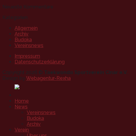
Neueste Kommentare
Kategorien
Allgemein
Archiv
Budoka
Vereinsnews
Impressum
Datenschutzerklärung
Copyright 2026 ©
Taekwondo Sportverein Cinar e.V.
Design by
Webagentur-Rexha
Home
News
Vereinsnews
Budoka
Archiv
Verein
Über uns