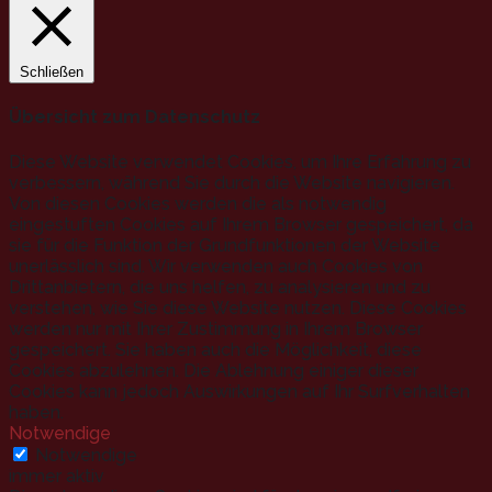
Schließen
Übersicht zum Datenschutz
Diese Website verwendet Cookies, um Ihre Erfahrung zu
verbessern, während Sie durch die Website navigieren.
Von diesen Cookies werden die als notwendig
eingestuften Cookies auf Ihrem Browser gespeichert, da
sie für die Funktion der Grundfunktionen der Website
unerlässlich sind. Wir verwenden auch Cookies von
Drittanbietern, die uns helfen, zu analysieren und zu
verstehen, wie Sie diese Website nutzen. Diese Cookies
werden nur mit Ihrer Zustimmung in Ihrem Browser
gespeichert. Sie haben auch die Möglichkeit, diese
Cookies abzulehnen. Die Ablehnung einiger dieser
Cookies kann jedoch Auswirkungen auf Ihr Surfverhalten
haben.
Notwendige
Notwendige
immer aktiv