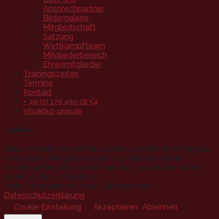
Ansprechpartner
Bildergalerie
Mitgliedschaft
Satzung
Wettkampfteam
Mitgliederbereich
Ehrenmitglieder
Trainingszeiten
Termine
Kontakt
+ 49 (0) 179 490 28 54
info@tkd-cinar.de
Cookies
Diese Website verwendet Cookies, um Ihre Erfahrung zu
verbessern. Wir gehen davon aus, dass Sie damit
einverstanden sind, Sie können sich jedoch abmelden,
wenn Sie dies wünschen.
Mehr Informationen finden Sie in unseren
Datenschutzerklärung
.
Cookie Einstellung
Akzeptieren
Ablehnen