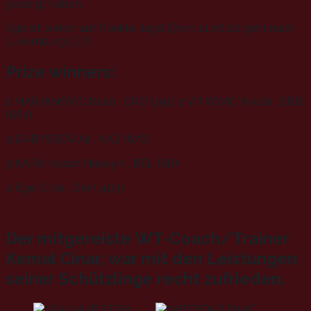
gezeigt haben.
Ege ist weiter auf Punkte Jagd 😉am 11.06.22 geht nach
Luxemburg 🇱🇺.
Prize winners:
1 MARJANOVIC Karlo , CRO (191) 2 VITKOVIC Nikola , SRB
(881)
3 DABYSSOV Ali , KAZ (676)
3 KARA Hasan Huseyin , BEL (88)
4 Ege Cinar , Ger ( 403)
Der mitgereiste WT-Coach/Trainer
Kemal Cinar, war mit den Leistungen
seiner Schützlinge recht zufrieden.