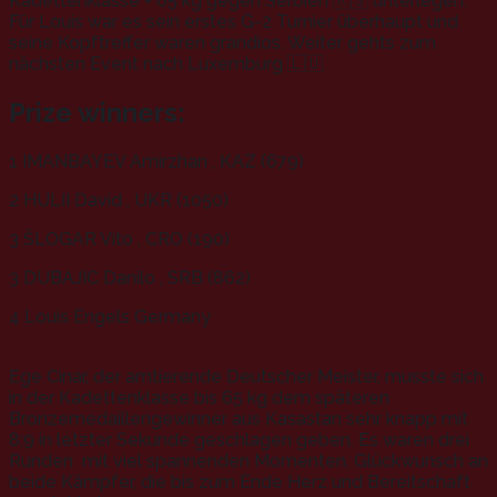
Kadettenklasse + 65 kg gegen Serbien 🇷🇸 unterlegen.
Für Louis war es sein erstes G-2 Turnier überhaupt und
seine Kopftreffer waren grandios. Weiter gehts zum
nächsten Event nach Luxemburg 🇱🇺.
Prize winners:
1 IMANBAYEV Amirzhan , KAZ (679)
2 HULII David , UKR (1050)
3 ŠLOGAR Vito , CRO (190)
3 DUBAJIC Danilo , SRB (862)
4 Louis Engels Germany
Ege Cinar, der amtierende Deutscher Meister, musste sich
in der Kadettenklasse bis 65 kg dem späteren
Bronzemedaillengewinner aus Kasastan sehr knapp mit
8:9 in letzter Sekunde geschlagen geben. Es waren drei
Runden mit viel spannenden Momenten. Glückwunsch an
beide Kämpfer, die bis zum Ende Herz und Bereitschaft