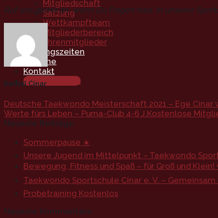
Mitgliedschaft
Ruf uns gerne an, wenn Du Fragen hast. In unserer Sport
Satzung
Wettkampfteam
Mitgliederbereich
Ehrenmitglieder
Trainingszeiten
Termine
Kontakt
Mitgliedschaft
Kemal Cinar
Deutsche Taekwondo Meisterschaft 2021 – Ege Cinar w
Werte fürs Leben – Puma-Club 4-6 J.Kostenlose Mitglie
Neueste Beiträge
Sommerpause ☀️
Unsere Jugend im Mittelpunkt – Taekwondo Sports
Bewegung, Fitness und Spaß – für Groß und Klein! 
Taekwondo Sportschule Cinar e. V. – Gemeinsam st
Probetraining Kostenlos
Neueste Kommentare