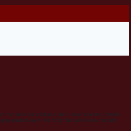
tenlos dabei und schaut, ob es euch bei uns gefällt!
ig gewesen zu sein. Wir möchten als Gemeinschaft