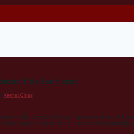
dschaft bis Ende 2021
n
Kemal Cinar
weiterhin! Nutzt die Zeit bis zum Jahreswechsel. Seit kos
s wieder gehen – ohne auch nur einmal beitragspflicht