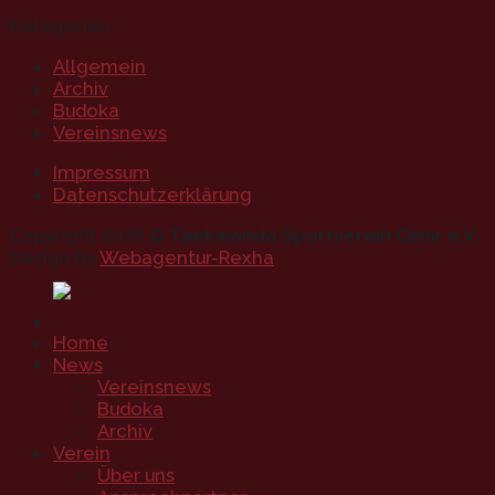
Kategorien
Allgemein
Archiv
Budoka
Vereinsnews
Impressum
Datenschutzerklärung
Copyright 2026 ©
Taekwondo Sportverein Cinar e.V.
Design by
Webagentur-Rexha
Home
News
Vereinsnews
Budoka
Archiv
Verein
Über uns