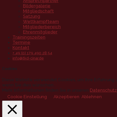
Ansprechpartner
Bildergalerie
Mitgliedschaft
Satzung
Wettkampfteam
Mitgliederbereich
Ehrenmitglieder
Trainingszeiten
Termine
Kontakt
+ 49 (0) 179 490 28 54
info@tkd-cinar.de
Cookies
Diese Website verwendet Cookies, um Ihre Erfahrung z
wenn Sie dies wünschen.
Mehr Informationen finden Sie in unseren
Datenschutz
Cookie Einstellung
Akzeptieren
Ablehnen