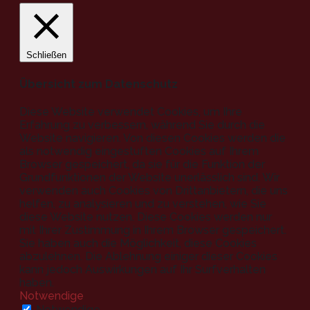
Schließen
Übersicht zum Datenschutz
Diese Website verwendet Cookies, um Ihre
Erfahrung zu verbessern, während Sie durch die
Website navigieren. Von diesen Cookies werden die
als notwendig eingestuften Cookies auf Ihrem
Browser gespeichert, da sie für die Funktion der
Grundfunktionen der Website unerlässlich sind. Wir
verwenden auch Cookies von Drittanbietern, die uns
helfen, zu analysieren und zu verstehen, wie Sie
diese Website nutzen. Diese Cookies werden nur
mit Ihrer Zustimmung in Ihrem Browser gespeichert.
Sie haben auch die Möglichkeit, diese Cookies
abzulehnen. Die Ablehnung einiger dieser Cookies
kann jedoch Auswirkungen auf Ihr Surfverhalten
haben.
Notwendige
Notwendige