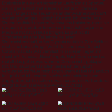
Erlebnisse in eurer erfolgreichen Laufbahn als Sportler,
die ihr gerne noch mal erleben möchtet? Vanessa
„Nessi“ Engels:: Die Teilnahme an der Weltmeisterschaft
war ein großartiges Highlight für mich. Ich werde jede
Woche motiviert unseren Nachwuchs trainieren, damit sie
das auch mal erleben können und vielleicht sogar eine
Medaille mit nach Hause bringen. Es gibt nichts
Schöneres als eine Teilnahme bei einer
Weltmeisterschaft, außer Olympia natürlich. Zum Schluss
noch eine banale Frage. Weißt Du schon was Du nach
Corona machst? Was vermisst Ihr in diesen Tagen am
meisten? Vanessa „Nessi“ Engels: Nach Corona wird es
mal all das getan, was während Corona nicht geklappt
hat. Und, selbstverständlich bleibe ich den Sport
verbunden, ich freue mich schon, wenn es bei uns endlich
los geht und ich unseren Nachwuchs trainieren kann.
Zugegeben, ich bin schon etwas nervös, die Vorfreude ist
riesig! Quelle: Taekwondo-Aktuell 04/2021