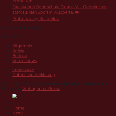
Klein! 💦☀️
Taekwondo Sportschule Cinar e. V. – Gemeinsam
stark für den Sport in Wuppertal ❤️
Probetraining Kostenlos
Neueste Kommentare
Kategorien
Allgemein
Archiv
Budoka
Vereinsnews
Impressum
Datenschutzerklärung
Copyright 2026 ©
Taekwondo Sportverein Cinar e.V.
Design by
Webagentur-Rexha
Home
News