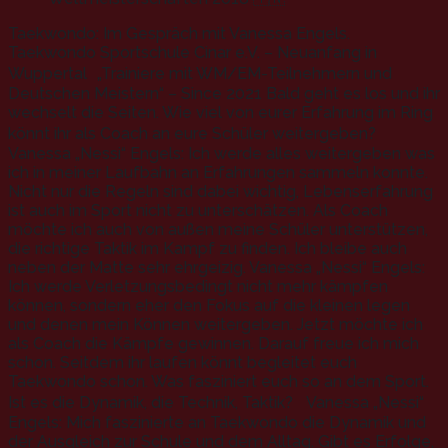
Taekwondo: Im Gespräch mit Vanessa Engels.
Taekwondo Sportschule Cinar e.V. – Neuanfang in
Wuppertal „Trainiere mit WM/EM-Teilnehmern und
Deutschen Meistern“ – Since 2021 Bald geht es los und ihr
wechselt die Seiten. Wie viel von eurer Erfahrung im Ring
könnt ihr als Coach an eure Schüler weitergeben?
Vanessa „Nessi“ Engels: Ich werde alles weitergeben was
ich in meiner Laufbahn an Erfahrungen sammeln konnte.
Nicht nur die Regeln sind dabei wichtig, Lebenserfahrung
ist auch im Sport nicht zu unterschätzen. Als Coach
möchte ich auch von außen meine Schüler unterstützen,
die richtige Taktik im Kampf zu finden. Ich bleibe auch
neben der Matte sehr ehrgeizig. Vanessa „Nessi“ Engels:
Ich werde Verletzungsbedingt nicht mehr kämpfen
können, sondern eher den Fokus auf die kleinen legen
und denen mein Können weitergeben. Jetzt möchte ich
als Coach die Kämpfe gewinnen. Darauf freue ich mich
schon. Seitdem ihr laufen könnt begleitet euch
Taekwondo schon. Was fasziniert euch so an dem Sport.
Ist es die Dynamik, die Technik, Taktik? Vanessa „Nessi“
Engels: Mich faszinierte an Taekwondo die Dynamik und
der Ausgleich zur Schule und dem Alltag. Gibt es Erfolge,