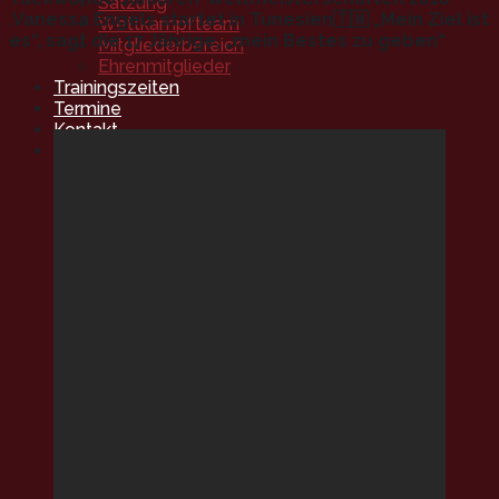
Satzung
.Vanessa Engels startet in Tunesien🇹🇳 „Mein Ziel ist
Wettkampfteam
es“, sagt die 17 Jährige, „mein Bestes zu geben“
Mitgliederbereich
Ehrenmitglieder
Trainingszeiten
Termine
Kontakt
Mitgliedschaft