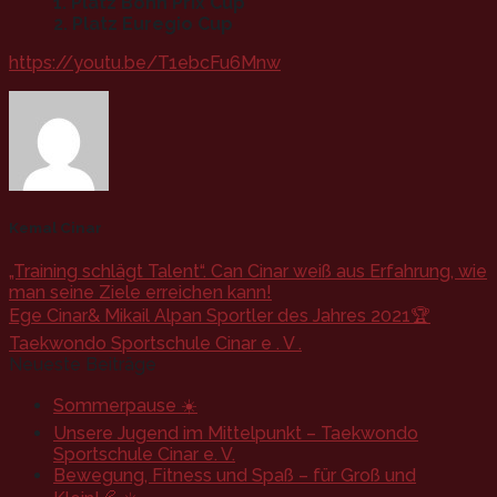
1. Platz Bonn Prix Cup
2. Platz Euregio Cup
https://youtu.be/T1ebcFu6Mnw
Kemal Cinar
„Training schlägt Talent“. Can Cinar weiß aus Erfahrung, wie
man seine Ziele erreichen kann!
Ege Cinar& Mikail Alpan Sportler des Jahres 2021🏆
Taekwondo Sportschule Cinar e . V .
Neueste Beiträge
Sommerpause ☀️
Unsere Jugend im Mittelpunkt – Taekwondo
Sportschule Cinar e. V.
Bewegung, Fitness und Spaß – für Groß und