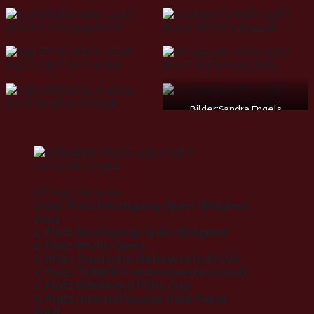
Bilder:Sandra Engels
Erfolge Vanessa .
2020. Platz Keumgang Open (Belgien)
2019
1. Platz Keumgang Open (Belgien)
1. Platz Berlin Open
2. Platz Deutsche Meisterschaft U21
1. Platz TUNRW Landesmeisterschaft
1. Platz Rheinland Pfalz Cup
3. Platz Internationaler Park Pokal
2018