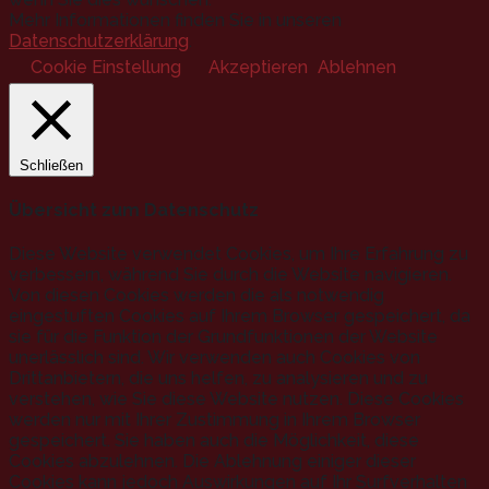
Mehr Informationen finden Sie in unseren
Datenschutzerklärung
.
Cookie Einstellung
Akzeptieren
Ablehnen
Schließen
Übersicht zum Datenschutz
Diese Website verwendet Cookies, um Ihre Erfahrung zu
verbessern, während Sie durch die Website navigieren.
Von diesen Cookies werden die als notwendig
eingestuften Cookies auf Ihrem Browser gespeichert, da
sie für die Funktion der Grundfunktionen der Website
unerlässlich sind. Wir verwenden auch Cookies von
Drittanbietern, die uns helfen, zu analysieren und zu
verstehen, wie Sie diese Website nutzen. Diese Cookies
werden nur mit Ihrer Zustimmung in Ihrem Browser
gespeichert. Sie haben auch die Möglichkeit, diese
Cookies abzulehnen. Die Ablehnung einiger dieser
Cookies kann jedoch Auswirkungen auf Ihr Surfverhalten