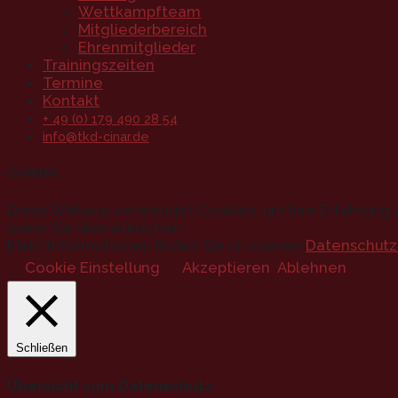
Wettkampfteam
Mitgliederbereich
Ehrenmitglieder
Trainingszeiten
Termine
Kontakt
+ 49 (0) 179 490 28 54
info@tkd-cinar.de
Cookies
Diese Website verwendet Cookies, um Ihre Erfahrung z
wenn Sie dies wünschen.
Mehr Informationen finden Sie in unseren
Datenschutz
Cookie Einstellung
Akzeptieren
Ablehnen
Schließen
Übersicht zum Datenschutz