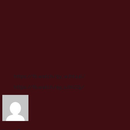
https://fb.watch/9y_wJht44l/
https://fb.watch/9y_sJthZGj/