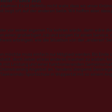
ister“ – Since 2021
men. Es ist definitiv nicht wahr, dass wir unser Online-
it liegt oft auf der anderen Seite. Wir hoffen aber, das
er vor seiner eigenen Tür kehren würde, dann wäre die 
n einen großartigen Job und sorgen für einen Service, d
eis erbringen, wie die Situation von der „anderen“ Sei
n möchte muss einfach nur Mitglied werden. Bis Ende de
ststellt, doch lieber etwas anderes machen zu wollen, 
h mit Leistung und einer funktionierenden Gemeinschaft
r Onlinetraining Angebot an. Tendenz steigend. Desweg
ige Taekwondo-Sportschule in Wuppertal mit so einem An