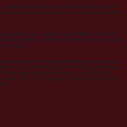
Training für nur einen, zwei Sportler anbieten. Oft
s jeder selbst einschätzen kann, wie solche Aussagen zu
ganze Welt viel sauberer.“ Unsere Trainer (Vanessa
er in dieser Form vorbildlich ist. Deswegen werden wir
te aussieht.
s Jahres bleibt die Mitgliedschaft sogar kostenlos
kommt bei uns problemlos aus dem Vertrag, ohne auch
 überzeugen und nicht mit eurer Unterschrift auf
en haben wir uns entschlossen, ab nächste Woche
gebot.