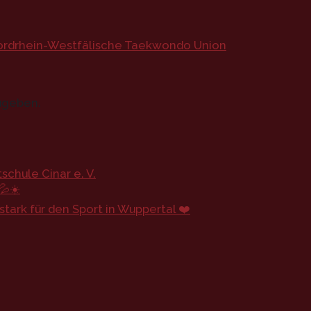
 Nordrhein-Westfälische Taekwondo Union
ugeben.
chule Cinar e. V.
💦☀️
ark für den Sport in Wuppertal ❤️