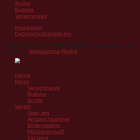
Archiv
Budoka
Vereinsnews
Impressum
Datenschutzerklärung
Copyright 2026 ©
Taekwondo Sportverein Cinar e.V.
Design by
Webagentur-Rexha
Home
News
Vereinsnews
Budoka
Archiv
Verein
Über uns
Ansprechpartner
Bildergalerie
Mitgliedschaft
Satzung