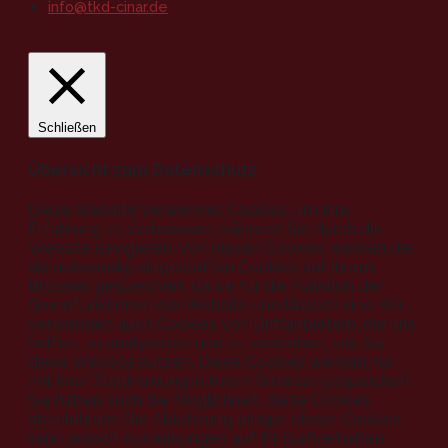
info@tkd-cinar.de
Schließen
Übersicht zum Datenschutz
Diese Website verwendet Cookies, um Ihre
Erfahrung zu verbessern, während Sie durch die
Website navigieren. Von diesen Cookies werden die
als notwendig eingestuften Cookies auf Ihrem
Browser gespeichert, da sie für die Funktion der
Grundfunktionen der Website unerlässlich sind. Wir
verwenden auch Cookies von Drittanbietern, die uns
helfen, zu analysieren und zu verstehen, wie Sie
diese Website nutzen. Diese Cookies werden nur
mit Ihrer Zustimmung in Ihrem Browser gespeichert.
Sie haben auch die Möglichkeit, diese Cookies
abzulehnen. Die Ablehnung einiger dieser Cookies
kann jedoch Auswirkungen auf Ihr Surfverhalten