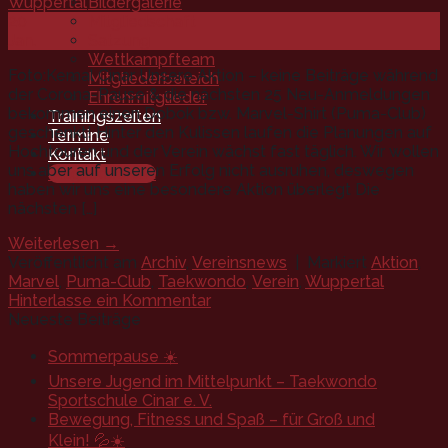
Bildergalerie
Mitgliedschaft
20
Satzung
Jan.
Wettkampfteam
Foto:Kemal Cinar Unsere Aktion – keine Beiträge während
Mitgliederbereich
der Corona-Pause & die nächsten 25 Neu-Anmeldungen
Ehrenmitglieder
bekommen einen Dobok bzw. Marvel-Shirt (Puma-Club)
Trainingszeiten
geschenkt! Hinter den Kulissen laufen die Planungen auf
Termine
Hochtouren und der Verein wächst fast täglich. Wir wollen
Kontakt
uns aber auf unseren Erfolg nicht ausruhen, deswegen
Mitgliedschaft
haben wir uns eine besondere Aktion überlegt Die
nächsten […]
Weiterlesen
→
Veröffentlicht am
Archiv
,
Vereinsnews
|
Markiert
Aktion
,
Marvel
,
Puma-Club
,
Taekwondo
,
Verein
,
Wuppertal
Hinterlasse ein Kommentar
Neueste Beiträge
Sommerpause ☀️
Unsere Jugend im Mittelpunkt – Taekwondo
Sportschule Cinar e. V.
Bewegung, Fitness und Spaß – für Groß und
Klein! 💦☀️