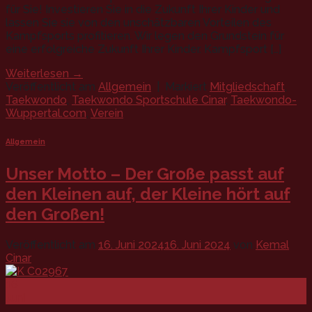
für Sie! Investieren Sie in die Zukunft Ihrer Kinder und
lassen Sie sie von den unschätzbaren Vorteilen des
Kampfsports profitieren. Wir legen den Grundstein für
eine erfolgreiche Zukunft Ihrer Kinder. Kampfsport […]
Weiterlesen
→
Veröffentlicht am
Allgemein
|
Markiert
Mitgliedschaft
,
Taekwondo
,
Taekwondo Sportschule Cinar
,
Taekwondo-
Wuppertal.com
,
Verein
Allgemein
Unser Motto – Der Große passt auf
den Kleinen auf, der Kleine hört auf
den Großen!
Veröffentlicht am
16. Juni 2024
16. Juni 2024
von
Kemal
Cinar
16
Juni