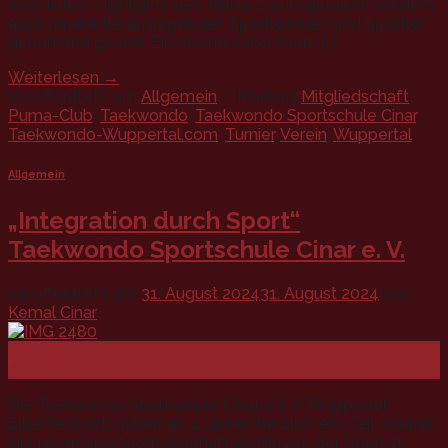
sportlichen Highlights des Jahres zurückgeblickt, sondern
auch unsere herausragenden Sportlerinnen und Sportler
gebührend geehrt. Ein Abend voller Stolz […]
Weiterlesen
→
Veröffentlicht am
Allgemein
|
Markiert
Mitgliedschaft
,
Puma-Club
,
Taekwondo
,
Taekwondo Sportschule Cinar
,
Taekwondo-Wuppertal.com
,
Turnier
,
Verein
,
Wuppertal
Allgemein
„Integration durch Sport“
Taekwondo Sportschule Cinar e. V.
Veröffentlicht am
31. August 2024
31. August 2024
von
Kemal Cinar
31
Aug.
Die Taekwondo Sportschule Cinar e.V. in Wuppertal
Elberfeld lädt Kinder ab 4 Jahren herzlich ein, Teil unserer
inklusiven Sportgemeinschaft im Herzen der Stadt zu