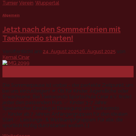
Turnier
,
Verein
,
Wuppertal
Allgemein
Jetzt nach den Sommerferien mit
Taekwondo starten!
Veröffentlicht am
24. August 2025
26. August 2025
von
Kemal Cinar
24
Aug.
Die Sommerpause ist vorbei – der perfekte Zeitpunkt, um
bei uns einzusteigen! 🫵 Ob für Kinder, Jugendliche oder
Erwachsene: Bei Taekwondo Sportschule Cinar e.V. findet
jeder den passenden Kurs. ✅ Kinder 3–7 Jahre:
Spielerischer Einstieg in Bewegung und Taekwondo
✅ Kinder ab 7 Jahren: Anfängergruppen für den idealen
Start ✅ Leistungs- & Wettkampfgruppen: Für alle, die
sportlich richtig durchstarten wollen […]