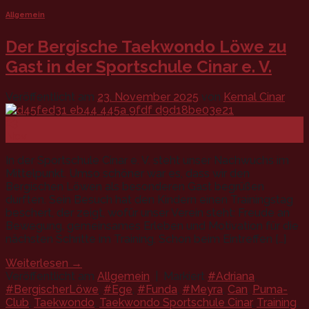
Allgemein
Der Bergische Taekwondo Löwe zu
Gast in der Sportschule Cinar e. V.
Veröffentlicht am
23. November 2025
von
Kemal Cinar
23
Nov.
In der Sportschule Cinar e. V. steht unser Nachwuchs im
Mittelpunkt. Umso schöner war es, dass wir den
Bergischen Löwen als besonderen Gast begrüßen
durften. Sein Besuch hat den Kindern einen Trainingstag
beschert, der zeigt, wofür unser Verein steht: Freude an
Bewegung, gemeinsames Erleben und Motivation für die
nächsten Schritte im Training. Schon beim Eintreffen […]
Weiterlesen
→
Veröffentlicht am
Allgemein
|
Markiert
#Adriana
,
#BergischerLöwe
,
#Ege
,
#Funda
,
#Meyra
,
Can
,
Puma-
Club
,
Taekwondo
,
Taekwondo Sportschule Cinar
,
Training
,