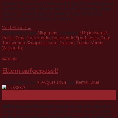
werden. Bei uns steht nicht nur der Sport im Vordergrund,
sondern auch das Miteinander und die Förderung junger
Talente – unabhängig von Herkunft oder Erfahrung.
Komm vorbei und erlebe es selbst […]
Weiterlesen
→
Veröffentlicht am
Allgemein
|
Markiert
Mitgliedschaft
,
Puma-Club
,
Taekwondo
,
Taekwondo Sportschule Cinar
,
Taekwondo-Wuppertal.com
,
Training
,
Turnier
,
Verein
,
Wuppertal
Allgemein
Eltern aufgepasst!
Veröffentlicht am
3. August 2024
von
Kemal Cinar
03
Aug.
🔵🔴Wuppertal (Elberfeld) Wünschen Sie sich, dass Ihre
Kinder selbstbewusst, diszipliniert und fit werden? Dann
ist die Taekwondo Sportschule Cinar e. V. der richtige Ort