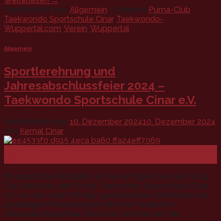
Weiterlesen
→
Veröffentlicht am
Allgemein
|
Markiert
Puma-Club
,
Taekwondo Sportschule Cinar
,
Taekwondo-
Wuppertal.com
,
Verein
,
Wuppertal
Allgemein
Sportlerehrung und
Jahresabschlussfeier 2024 –
Taekwondo Sportschule Cinar e.V.
Veröffentlicht am
10. Dezember 2024
10. Dezember 2024
von
Kemal Cinar
10
Dez.
Ein sportlicher Rückblick auf ein erfolgreiches Jahr 2024
Das Jahr 2024 war für die Taekwondo Sportschule Cinar
e.V. ein Jahr voller Erfolge, gemeinsamer Erlebnisse und
großartiger Entwicklungen. Mit einer festlichen
Jahresabschlussfeier haben wir nicht nur auf die