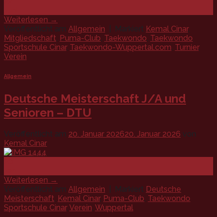
22
Juni
Weiterlesen
→
Veröffentlicht am
Allgemein
|
Markiert
Kemal Cinar
,
Mitgliedschaft
,
Puma-Club
,
Taekwondo
,
Taekwondo
Sportschule Cinar
,
Taekwondo-Wuppertal.com
,
Turnier
,
Verein
Allgemein
Deutsche Meisterschaft J/A und
Senioren – DTU
Veröffentlicht am
20. Januar 2026
20. Januar 2026
von
Kemal Cinar
20
Jan.
Weiterlesen
→
Veröffentlicht am
Allgemein
|
Markiert
Deutsche
Meisterschaft
,
Kemal Cinar
,
Puma-Club
,
Taekwondo
Sportschule Cinar
,
Verein
,
Wuppertal