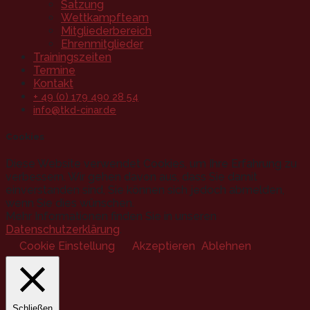
Satzung
Wettkampfteam
Mitgliederbereich
Ehrenmitglieder
Trainingszeiten
Termine
Kontakt
+ 49 (0) 179 490 28 54
info@tkd-cinar.de
Cookies
Diese Website verwendet Cookies, um Ihre Erfahrung zu
verbessern. Wir gehen davon aus, dass Sie damit
einverstanden sind, Sie können sich jedoch abmelden,
wenn Sie dies wünschen.
Mehr Informationen finden Sie in unseren
Datenschutzerklärung
.
Cookie Einstellung
Akzeptieren
Ablehnen
Schließen