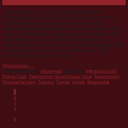
Apr.
Taekwondo Sportschule Cinar Kinder brauchen
Erfolgserlebnisse! Unsere Kurse fördern nicht nur die
kindliche Entwicklung, sondern stärken auch das
Selbstwertgefühl durch körperliche Geschicklichkeit und
soziale Fähigkeiten. 💪 Unsere Programme lehren Kinder,
sich zu behaupten – sei es durch selbstbewusste
Körperhaltung, klare Stimme oder sicheren Augenkontakt.
Der Umgang mit Fremden und Erwachsenen wird
ebenfalls behandelt, um echte […]
Weiterlesen
→
Veröffentlicht am
Allgemein
|
Markiert
Mitgliedschaft
,
Puma-Club
,
Taekwondo Sportschule Cinar
,
Taekwondo-
Wuppertal.com
,
Training
,
Turnier
,
Verein
,
Wuppertal
1
2
3
4
…
8