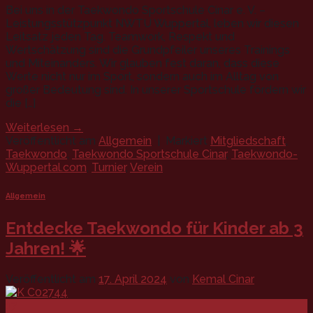
Bei uns in der Taekwondo Sportschule Cinar e. V. –
Leistungsstützpunkt NWTU Wuppertal, leben wir diesen
Leitsatz jeden Tag. Teamwork, Respekt und
Wertschätzung sind die Grundpfeiler unseres Trainings
und Miteinanders. Wir glauben fest daran, dass diese
Werte nicht nur im Sport, sondern auch im Alltag von
großer Bedeutung sind. In unserer Sportschule fördern wir
die […]
Weiterlesen
→
Veröffentlicht am
Allgemein
|
Markiert
Mitgliedschaft
,
Taekwondo
,
Taekwondo Sportschule Cinar
,
Taekwondo-
Wuppertal.com
,
Turnier
,
Verein
Allgemein
Entdecke Taekwondo für Kinder ab 3
Jahren! 🌟
Veröffentlicht am
17. April 2024
von
Kemal Cinar
17