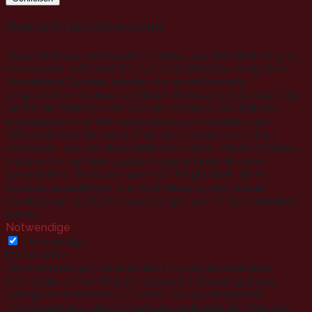
Übersicht zum Datenschutz
Diese Website verwendet Cookies, um Ihre Erfahrung zu
verbessern, während Sie durch die Website navigieren.
Von diesen Cookies werden die als notwendig
eingestuften Cookies auf Ihrem Browser gespeichert, da
sie für die Funktion der Grundfunktionen der Website
unerlässlich sind. Wir verwenden auch Cookies von
Drittanbietern, die uns helfen, zu analysieren und zu
verstehen, wie Sie diese Website nutzen. Diese Cookies
werden nur mit Ihrer Zustimmung in Ihrem Browser
gespeichert. Sie haben auch die Möglichkeit, diese
Cookies abzulehnen. Die Ablehnung einiger dieser
Cookies kann jedoch Auswirkungen auf Ihr Surfverhalten
haben.
Notwendige
Notwendige
immer aktiv
Die notwendigen Cookies sind für das einwandfreie
Funktionieren der Website absolut notwendig. Diese
Kategorie umfasst nur Cookies, die grundlegende
Funktionalitäten und Sicherheitsmerkmale der Website