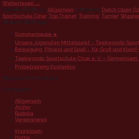
Weiterlesen
→
Veröffentlicht am
Allgemein
|
Markiert
Dutch Open G
Sportschule Cinar
,
Top Trainer
,
Training
,
Turnier
,
Wupper
Neueste Beiträge
Sommerpause ☀️
Unsere Jugend im Mittelpunkt – Taekwondo Sports
Bewegung, Fitness und Spaß – für Groß und Klein! 
Taekwondo Sportschule Cinar e. V. – Gemeinsam st
Probetraining Kostenlos
Neueste Kommentare
Kategorien
Allgemein
Archiv
Budoka
Vereinsnews
Impressum
Home