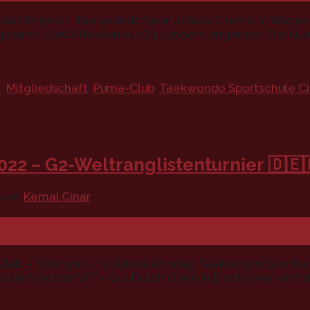
 Louis Engels – Taekwondo Sportschule Cinar e. V. Wupper
gesamt 1500 Athleten aus 74 Ländern angereist. Die Q
2
,
Mitgliedschaft
,
Puma-Club
,
Taekwondo Sportschule Ci
022 – G2-Weltranglistenturnier 🇩🇪
von
Kemal Cinar
lub – Solingen und Ayhan Altindag Taekwondo Sportschu
de fand das WT – G-2 Dutch Open in Eindhoven, eins d