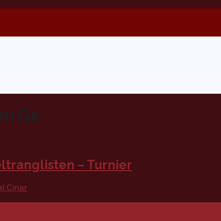
en G2
tranglisten – Turnier
l Cinar