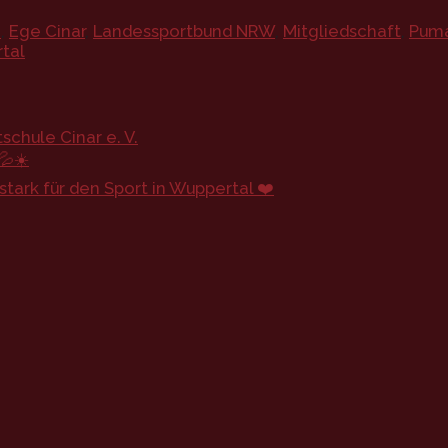
2
,
Ege Cinar
,
Landessportbund NRW
,
Mitgliedschaft
,
Pum
tal
chule Cinar e. V.
💦☀️
ark für den Sport in Wuppertal ❤️