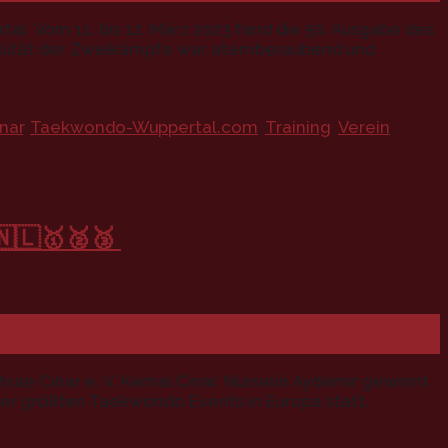
tal Vom 11. bis 12. März 2023 fand die 50. Ausgabe des
ualität der Zweikämpfe war atemberaubend und
nar
,
Taekwondo-Wuppertal.com
,
Training
,
Verein
,
🇳🇱🥇🥈🥉
le Cinar e. V. Kemal Cinar. Nurselin Aydemir gewinnt
er größten Taekwondo Events in Europa statt.