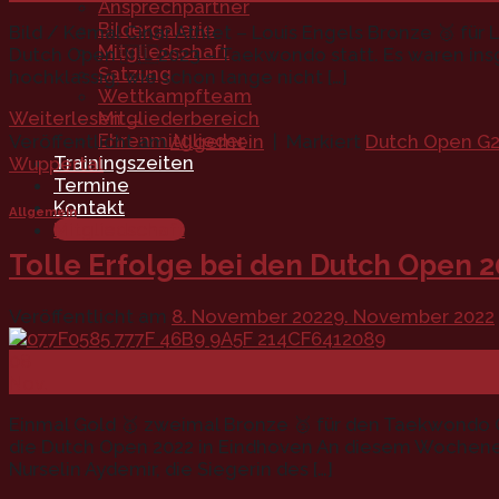
Ansprechpartner
Bildergalerie
Bild / Kemal Cinar Athlet – Louis Engels Bronze 🥉 für
Mitgliedschaft
Dutch Open 🇳🇱2023 – Taekwondo statt. Es waren ins
Satzung
hochklassig, wie schon lange nicht […]
Wettkampfteam
Weiterlesen
→
Mitgliederbereich
Ehrenmitglieder
Veröffentlicht am
Allgemein
|
Markiert
Dutch Open G
Trainingszeiten
Wuppertal
Termine
Kontakt
Allgemein
Mitgliedschaft
Tolle Erfolge bei den Dutch Open 2
Veröffentlicht am
8. November 2022
9. November 2022
08
Nov.
Einmal Gold 🥇 zweimal Bronze 🥉 für den Taekwondo C
die Dutch Open 2022 in Eindhoven An diesem Wochenen
Nurselin Aydemir, die Siegerin des […]