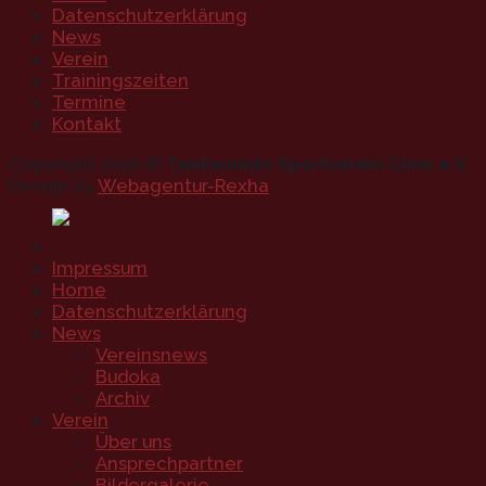
Datenschutzerklärung
News
Verein
Trainingszeiten
Termine
Kontakt
Copyright 2026 ©
Taekwondo Sportverein Cinar e.V.
Design by
Webagentur-Rexha
Impressum
Home
Datenschutzerklärung
News
Vereinsnews
Budoka
Archiv
Verein
Über uns
Ansprechpartner
Bildergalerie