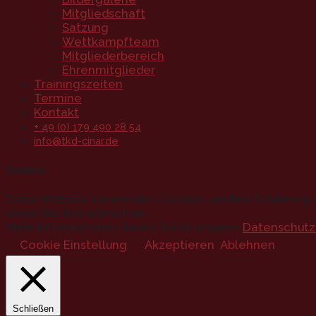
Mitgliedschaft
Satzung
Wettkampfteam
Mitgliederbereich
Ehrenmitglieder
Trainingszeiten
Termine
Kontakt
+ 49 (0) 179 490 28 54
info@tkd-cinar.de
Cookies
Diese Website verwendet Cookies, um Ihre Erfahrung z
wenn Sie dies wünschen.
Mehr Informationen finden Sie in unseren
Datenschutz
Cookie Einstellung
Akzeptieren
Ablehnen
Schließen