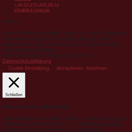
+ 49 (0) 179 490 28 54
info@tkd-cinar.de
Cookies
Diese Website verwendet Cookies, um Ihre Erfahrung zu
verbessern. Wir gehen davon aus, dass Sie damit
einverstanden sind, Sie können sich jedoch abmelden,
wenn Sie dies wünschen.
Mehr Informationen finden Sie in unseren
Datenschutzerklärung
.
Cookie Einstellung
Akzeptieren
Ablehnen
Schließen
Übersicht zum Datenschutz
Diese Website verwendet Cookies, um Ihre Erfahrung zu
verbessern, während Sie durch die Website navigieren.
Von diesen Cookies werden die als notwendig