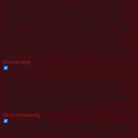
eingestuften Cookies auf Ihrem Browser gespeichert, da
sie für die Funktion der Grundfunktionen der Website
unerlässlich sind. Wir verwenden auch Cookies von
Drittanbietern, die uns helfen, zu analysieren und zu
verstehen, wie Sie diese Website nutzen. Diese Cookies
werden nur mit Ihrer Zustimmung in Ihrem Browser
gespeichert. Sie haben auch die Möglichkeit, diese
Cookies abzulehnen. Die Ablehnung einiger dieser
Cookies kann jedoch Auswirkungen auf Ihr Surfverhalten
haben.
Notwendige
Notwendige
immer aktiv
Die notwendigen Cookies sind für das einwandfreie
Funktionieren der Website absolut notwendig. Diese
Kategorie umfasst nur Cookies, die grundlegende
Funktionalitäten und Sicherheitsmerkmale der Website
gewährleisten. Diese Cookies speichern keine
persönlichen Informationen.
Nicht notwendig
Nicht notwendig
Jegliche Cookies, die für das Funktionieren der Website
nicht besonders notwendig sind und die speziell zur