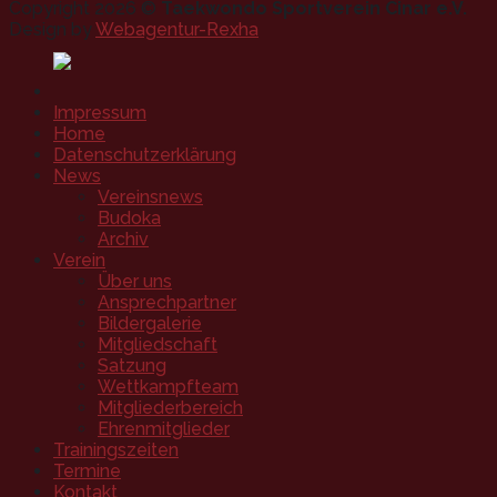
Copyright 2026 ©
Taekwondo Sportverein Cinar e.V.
Design by
Webagentur-Rexha
Impressum
Home
Datenschutzerklärung
News
Vereinsnews
Budoka
Archiv
Verein
Über uns
Ansprechpartner
Bildergalerie
Mitgliedschaft
Satzung
Wettkampfteam
Mitgliederbereich
Ehrenmitglieder
Trainingszeiten
Termine
Kontakt