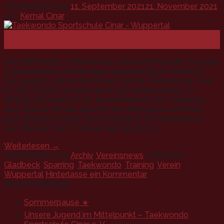
Veröffentlicht am
11. September 2021
21. November 2021
von
Kemal Cinar
11
Sep.
Foto:MEDIABEL/Fotoservice-Stefan Gottschalk. Ein paar
Impressionen vom heutigen Sparringstag in Gladbeck.
Gut gelaunt und hochmotiviert führten Süheda Nur Celik
& Ünal Özturk souverän durch die Veranstaltung. Im
Mittelpunkt stand heute der Nachwuchs der Kadetten
und Jugend. Für alle Sportler ein gelungenes und eine
gern angenommene Abwechslung in der turnierlosen
Zeit. Bei der NWTU stehen die Sportler […]
Weiterlesen
→
Veröffentlicht am
Archiv
,
Vereinsnews
|
Markiert
Gladbeck
,
Sparring
,
Taekwondo
,
Training
,
Verein
,
Wuppertal
Hinterlasse ein Kommentar
Neueste Beiträge
Sommerpause ☀️
Unsere Jugend im Mittelpunkt – Taekwondo