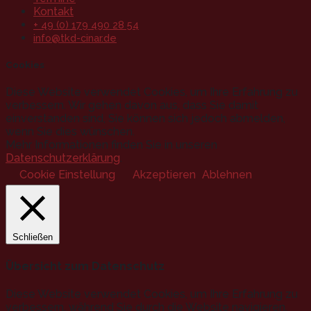
Kontakt
+ 49 (0) 179 490 28 54
info@tkd-cinar.de
Cookies
Diese Website verwendet Cookies, um Ihre Erfahrung zu
verbessern. Wir gehen davon aus, dass Sie damit
einverstanden sind, Sie können sich jedoch abmelden,
wenn Sie dies wünschen.
Mehr Informationen finden Sie in unseren
Datenschutzerklärung
.
Cookie Einstellung
Akzeptieren
Ablehnen
Schließen
Übersicht zum Datenschutz
Diese Website verwendet Cookies, um Ihre Erfahrung zu
verbessern, während Sie durch die Website navigieren.