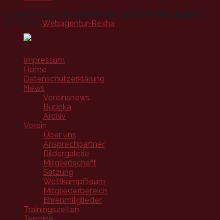
Copyright 2026 ©
Taekwondo Sportverein Cinar e.V.
Design by
Webagentur-Rexha
Impressum
Home
Datenschutzerklärung
News
Vereinsnews
Budoka
Archiv
Verein
Über uns
Ansprechpartner
Bildergalerie
Mitgliedschaft
Satzung
Wettkampfteam
Mitgliederbereich
Ehrenmitglieder
Trainingszeiten
Termine