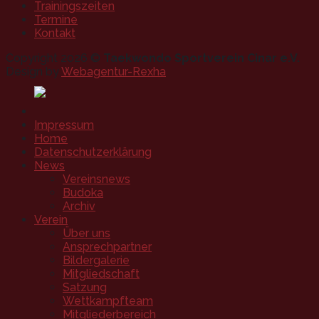
Trainingszeiten
Termine
Kontakt
Copyright 2026 ©
Taekwondo Sportverein Cinar e.V.
Design by
Webagentur-Rexha
Impressum
Home
Datenschutzerklärung
News
Vereinsnews
Budoka
Archiv
Verein
Über uns
Ansprechpartner
Bildergalerie
Mitgliedschaft
Satzung
Wettkampfteam
Mitgliederbereich