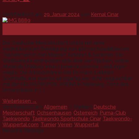
Veröffentlicht am
29. Januar 2024
von
Kemal Cinar
29
Jan.
Die Deutsche Meisterschaft lockte mit einer
eindrucksvollen Beteiligung von 460 hochqualifizierten
Teilnehmern in den Klassen Junioren & Senioren. Die
Wettkämpfe erstreckten sich über vier Flächen, wobei
Abdullah Ünlübay erneut beeindruckende Leistungen
zeigte. Die Atmosphäre in der Dr.-Hans-Liebherr
Sporthalle war ebenso einzigartig wie nicht vergleichbar
mit der KIA MEPROPOL ARENA in Nürnberg. Trotz des
Unterschieds in […]
Weiterlesen
→
Veröffentlicht am
Allgemein
|
Markiert
Deutsche
Meisterschaft
,
Ochsenhausen
,
Österreich
,
Puma-Club
,
Taekwondo
,
Taekwondo Sportschule Cinar
,
Taekwondo-
Wuppertal.com
,
Turnier
,
Verein
,
Wuppertal
Neueste Beiträge