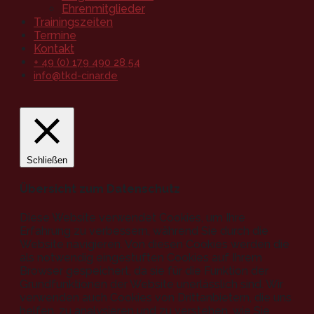
Ehrenmitglieder
Trainingszeiten
Termine
Kontakt
+ 49 (0) 179 490 28 54
info@tkd-cinar.de
Schließen
Übersicht zum Datenschutz
Diese Website verwendet Cookies, um Ihre
Erfahrung zu verbessern, während Sie durch die
Website navigieren. Von diesen Cookies werden die
als notwendig eingestuften Cookies auf Ihrem
Browser gespeichert, da sie für die Funktion der
Grundfunktionen der Website unerlässlich sind. Wir
verwenden auch Cookies von Drittanbietern, die uns
helfen, zu analysieren und zu verstehen, wie Sie