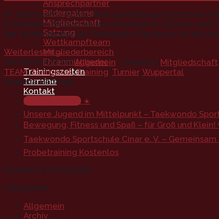
Ansprechpartner
Bildergalerie
Im Sport gehts nichts ohne zuverlässige Sponsoren und
Mitgliedschaft
finanziellen Möglichkeiten erforderlich. Geld ist zwa
Satzung
der Leistungssportler. Finanzieller Spielraum ist die 
Wettkampfteam
Weiterlesen
→
Mitgliederbereich
Ehrenmitglieder
Veröffentlicht am
Allgemein
|
Markiert
Mitgliedschaft
Trainingszeiten
TEAM
,
Teamwork
,
Training
,
Turnier
,
Wuppertal
Termine
Neueste Beiträge
Kontakt
Sommerpause ☀️
Mitgliedschaft
Unsere Jugend im Mittelpunkt – Taekwondo Sports
Bewegung, Fitness und Spaß – für Groß und Klein! 
Taekwondo Sportschule Cinar e. V. – Gemeinsam st
Probetraining Kostenlos
Neueste Kommentare
Kategorien
Allgemein
Archiv