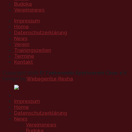
Budoka
Vereinsnews
Impressum
Home
Datenschutzerklärung
News
Verein
Trainingszeiten
Termine
Kontakt
Copyright 2026 ©
Taekwondo Sportverein Cinar e.V.
Design by
Webagentur-Rexha
Impressum
Home
Datenschutzerklärung
News
Vereinsnews
Budoka