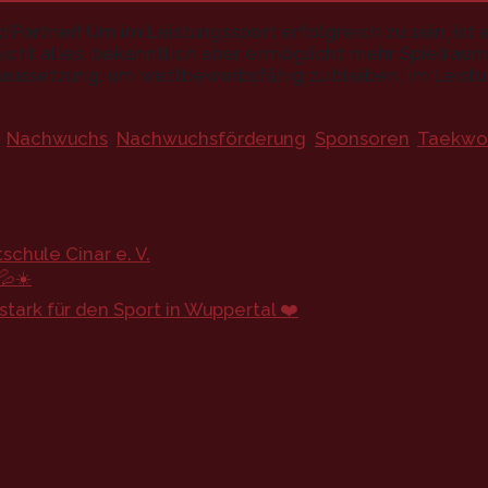
 Partner! Um im Leistungssport erfolgreich zu sein, ist
r nicht alles, bekanntlich aber ermöglicht mehr Spielra
Voraussetzung, um wettbewerbsfähig zu bleiben, im Leistu
,
Nachwuchs
,
Nachwuchsförderung
,
Sponsoren
,
Taekwon
chule Cinar e. V.
💦☀️
ark für den Sport in Wuppertal ❤️