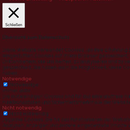
Schließen
Übersicht zum Datenschutz
Diese Website verwendet Cookies, um Ihre Erfahrung z
eingestuften Cookies auf Ihrem Browser gespeichert, d
Drittanbietern, die uns helfen, zu analysieren und zu
gespeichert. Sie haben auch die Möglichkeit, diese Co
haben.
Notwendige
Notwendige
immer aktiv
Die notwendigen Cookies sind für das einwandfreie Fu
Funktionalitäten und Sicherheitsmerkmale der Websit
Nicht notwendig
Nicht notwendig
Jegliche Cookies, die für das Funktionieren der Websi
Analysen, Anzeigen und andere eingebettete Inhalte v