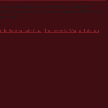
 eine gute Mischung aus sportlichem Einsatz und
um für die nachhaltige Nachwuchsarbeit und Förderung
ngssport […]
do Sportschule Cinar
,
Taekwondo-Wuppertal.com
,