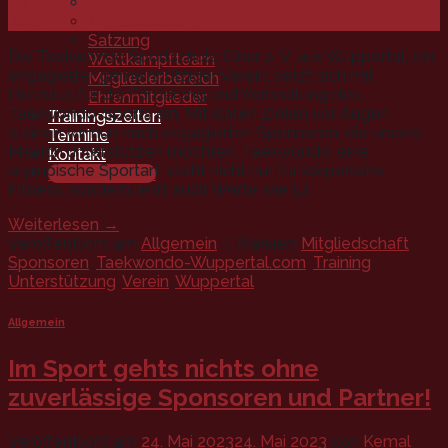
Bildergalerie
29
Mitgliedschaft
Aug.
Satzung
Die Taekwondo Sportschule Cinar e. V. aus Wuppertal, ein
Wettkampfteam
engagierter gemeinnütziger Verein, setzt sich mit
Mitgliederbereich
Herzblut für die Förderung und Verbreitung des
Ehrenmitglieder
Taekwondo-Sports ein. Mit klaren Zielen vor Augen
Trainingszeiten
suchen wir nun nach engagierten Sponsoren, die unsere
Termine
Mission unterstützen möchten. Taekwondo, eine
Kontakt
olympische Sportart, steht nicht nur für körperliche
Mitgliedschaft
Fitness, sondern lehrt auch Werte wie […]
Weiterlesen
→
Veröffentlicht am
Allgemein
|
Markiert
Mitgliedschaft
,
Sponsoren
,
Taekwondo-Wuppertal.com
,
Training
,
Unterstützung
,
Verein
,
Wuppertal
Allgemein
Im Sport gehts nichts ohne
zuverlässige Sponsoren und Partner!
Veröffentlicht am
24. Mai 2023
24. Mai 2023
von
Kemal