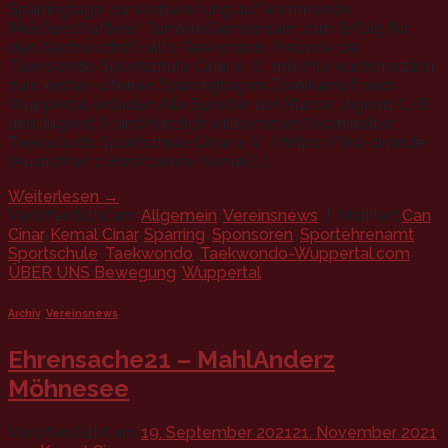
Sparringtage zur Vorbereitung auf kommende
Meisterschaften/ TurniereGemeinsam zum Erfolg für
den Nachwuchs! Hallo Taekwondo Freunde,die
Taekwondo Sportschule Cinar e .V . möchte euch herzlich
zum ersten offenen Sparringtag im Zweikampf nach
Wuppertal einladen.Alle Sportler der Klasse Jugend C/B
und Jugend A sind herzlich willkommen.Veranstalter:
Taekwondo Sportschule Cinar e. V . ( https://tkd-cinar.de
)Ausrichter: 1.Vorsitzende Kemal […]
Weiterlesen
→
Veröffentlicht am
Allgemein
,
Vereinsnews
|
Markiert
Can
Cinar
,
Kemal Cinar
,
Sparring
,
Sponsoren
,
Sportehrenamt
,
Sportschule
,
Taekwondo
,
Taekwondo-Wuppertal.com
,
ÜBER UNS Bewegung
,
Wuppertal
Archiv
,
Vereinsnews
Ehrensache21 – MahlAnderz
Möhnesee
Veröffentlicht am
19. September 2021
21. November 2021