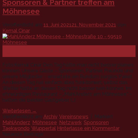
Sponsoren & Partner treffen am
Möhnesee
Veröffentlicht am
11. Juni 2021
21. November 2021
von
Kemal Cinar
11
Juni
Foto:Kemal Cinar Den Tag hätte man nicht besser planen
können. Unsere Gäste – Sponsoren, Partner, Freunde und
unsere Mitglieder – erwartete ein Rundum sorglos Paket.
An diesen Tag hat einfach alles funktioniert, selbst das
Wetter hätte an diesen Tag nicht besser sein können. Im
ehrwürdigen Restaurant – „MahlAnderz am Möhnesee“ –
hatten die beiden Gastgeber, […]
Weiterlesen
→
Veröffentlicht am
Archiv
,
Vereinsnews
|
Markiert
MahlAnderz
,
Möhnesee
,
Netzwerk
,
Sponsoren
,
Taekwondo
,
Wuppertal
Hinterlasse ein Kommentar
Neueste Beiträge