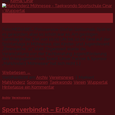
von
Kemal Cinar
19
Sep.
Foto:MEDIABEL/Fotoservice-Stefan Gottschalk. Spät ist
es geworden, aber so schön war es. Am gestrigen
Samstag in der Zeit von 10.00 Uhr bis 22.00 fand auf der
Sportanlage in Möhnesee, das Kinder- und Jugendevent
„Ehrensache `21“ statt. Organisiert wurde die
Veranstaltung von der Fachberatung Jugendförderung
des Kreisjugendamtes Soest. Unser Partner & Sponsor
„MahlAnderz Möhnesee“ hat sich nicht […]
Weiterlesen
→
Veröffentlicht am
Archiv
,
Vereinsnews
|
Markiert
MahlAnderz
,
Sponsoren
,
Taekwondo
,
Verein
,
Wuppertal
Hinterlasse ein Kommentar
Archiv
,
Vereinsnews
Sport verbindet – Erfolgreiches