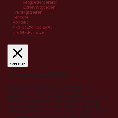
Mitgliederbereich
Ehrenmitglieder
Trainingszeiten
Termine
Kontakt
+ 49 (0) 179 490 28 54
info@tkd-cinar.de
Schließen
Übersicht zum Datenschutz
Diese Website verwendet Cookies, um Ihre
Erfahrung zu verbessern, während Sie durch die
Website navigieren. Von diesen Cookies werden die
als notwendig eingestuften Cookies auf Ihrem
Browser gespeichert, da sie für die Funktion der
Grundfunktionen der Website unerlässlich sind. Wir
verwenden auch Cookies von Drittanbietern, die uns