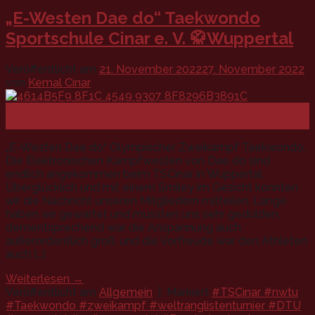
„E-Westen Dae do“ Taekwondo
Sportschule Cinar e. V. 🥋Wuppertal
Veröffentlicht am
21. November 2022
27. November 2022
von
Kemal Cinar
21
Nov.
„E-Westen Dae do“ Olympischer Zweikampf Taekwondo.
Die Elektronischen Kampfwesten von Dae do sind
endlich angekommen beim TSCinar in Wuppertal.
Überglücklich und mit einem Smiley im Gesicht konnten
wir die Nachricht unseren Mitgliedern mitteilen. Lange
haben wir gewartet und mussten uns sehr gedulden,
dementsprechend war die Anspannung auch
außerordentlich groß, und die Vorfreude war den Athleten
auch […]
Weiterlesen
→
Veröffentlicht am
Allgemein
|
Markiert
#TSCinar #nwtu
#Taekwondo #zweikampf #weltranglistenturnier #DTU