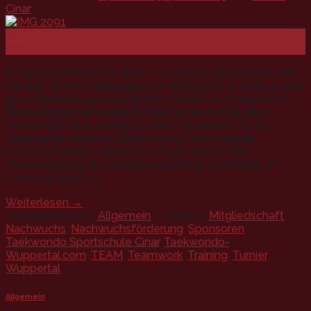
Cinar
24
Mai
Im Sport gehts nichts ohne zuverlässige Sponsoren und
Partner! Um im Leistungssport erfolgreich zu sein, ist eine
gute Mischung aus sportlichem Einsatz und finanziellen
Möglichkeiten erforderlich. Geld ist zwar nicht alles,
bekanntlich aber ermöglicht mehr Spielraum für die
nachhaltige Nachwuchsarbeit und Förderung der
Leistungssportler. Finanzieller Spielraum ist die
Voraussetzung, um wettbewerbsfähig zu bleiben, im
Leistungssport […]
Weiterlesen
→
Veröffentlicht am
Allgemein
|
Markiert
Mitgliedschaft
,
Nachwuchs
,
Nachwuchsförderung
,
Sponsoren
,
Taekwondo Sportschule Cinar
,
Taekwondo-
Wuppertal.com
,
TEAM
,
Teamwork
,
Training
,
Turnier
,
Wuppertal
Allgemein