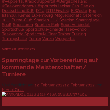
#wuppertal #radiowuppertal #Bergischesland
#Taekwondonews #sportschulecinar
,
Can
,
Dae do
,
Deutschland 🇩🇪
,
DTU
,
DTU Finale9
,
E-Weste
,
Ege
,
Istanbul
,
Kemal
,
Luxemburg
,
Mitgliedschaft
,
Österreich
🇦🇹
,
Puma-Club
,
Spanien 🇪🇸
,
Sparring
,
Sparringtage
,
Spaß
,
Sponsoren
,
Sport im Park
,
Sport Verbindet
,
Sportschule
,
Sportschule-cinar.de
,
Taekwondo
,
Taekwondo Sportschule Cinar
,
Trainer
,
Training
,
Trainingshalle
,
Turnier
,
Verein
,
Wuppertal
Allgemein
,
Vereinsnews
Sparringtage zur Vorbereitung auf
kommende Meisterschaften/
Turniere
Veröffentlicht am
12. Februar 2022
12. Februar 2022
von
Kemal Cinar
12
Feb.