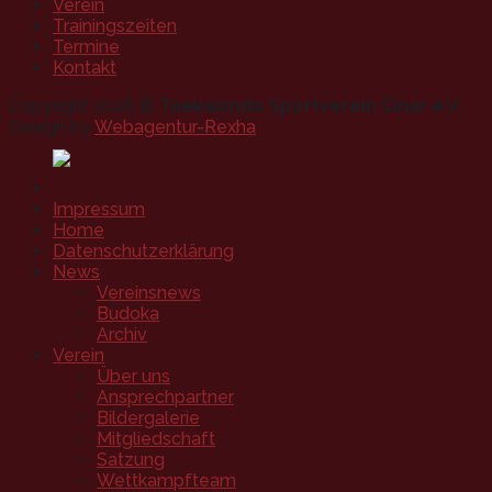
Verein
Trainingszeiten
Termine
Kontakt
Copyright 2026 ©
Taekwondo Sportverein Cinar e.V.
Design by
Webagentur-Rexha
Impressum
Home
Datenschutzerklärung
News
Vereinsnews
Budoka
Archiv
Verein
Über uns
Ansprechpartner
Bildergalerie
Mitgliedschaft
Satzung
Wettkampfteam