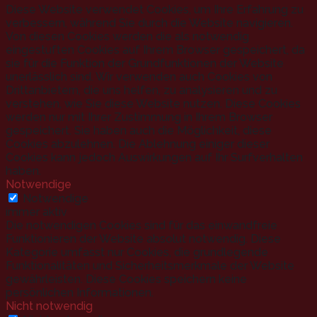
Diese Website verwendet Cookies, um Ihre Erfahrung zu
verbessern, während Sie durch die Website navigieren.
Von diesen Cookies werden die als notwendig
eingestuften Cookies auf Ihrem Browser gespeichert, da
sie für die Funktion der Grundfunktionen der Website
unerlässlich sind. Wir verwenden auch Cookies von
Drittanbietern, die uns helfen, zu analysieren und zu
verstehen, wie Sie diese Website nutzen. Diese Cookies
werden nur mit Ihrer Zustimmung in Ihrem Browser
gespeichert. Sie haben auch die Möglichkeit, diese
Cookies abzulehnen. Die Ablehnung einiger dieser
Cookies kann jedoch Auswirkungen auf Ihr Surfverhalten
haben.
Notwendige
Notwendige
immer aktiv
Die notwendigen Cookies sind für das einwandfreie
Funktionieren der Website absolut notwendig. Diese
Kategorie umfasst nur Cookies, die grundlegende
Funktionalitäten und Sicherheitsmerkmale der Website
gewährleisten. Diese Cookies speichern keine
persönlichen Informationen.
Nicht notwendig