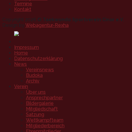
Termine
Kontakt
Copyright 2026 ©
Taekwondo Sportverein Cinar e.V.
Design by
Webagentur-Rexha
Impressum
Home
Datenschutzerklärung
News
Vereinsnews
Budoka
Archiv
Verein
Über uns
Ansprechpartner
Bildergalerie
Mitgliedschaft
Satzung
Wettkampfteam
Mitgliederbereich
Ehrenmitglieder