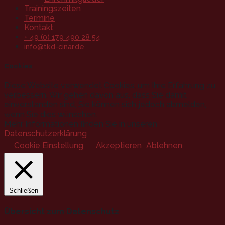
Trainingszeiten
Termine
Kontakt
+ 49 (0) 179 490 28 54
info@tkd-cinar.de
Cookies
Diese Website verwendet Cookies, um Ihre Erfahrung zu
verbessern. Wir gehen davon aus, dass Sie damit
einverstanden sind, Sie können sich jedoch abmelden,
wenn Sie dies wünschen.
Mehr Informationen finden Sie in unseren
Datenschutzerklärung
.
Cookie Einstellung
Akzeptieren
Ablehnen
Schließen
Übersicht zum Datenschutz