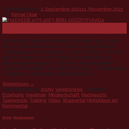
Veröffentlicht am
2. September 2021
21. November 2021
von
Kemal Cinar
02
Sep.
Foto:Kemal Cinar Liebe Freunde, wir haben euch in den
letzten Wochen & Monaten immer mit regelmäßigen
Trainingsvideos versorgt und unsere Aktivitäten mit euch
geteilt. Mit dem neuen Schuljahr trainieren auch wir
wieder regelmäßig und freuen uns über den großen
Zuspruch. KEIN BEITRAG BIS ENDE 2021! – Probetraining
– kostenlos – der Verein bleibt bis Ende […]
Weiterlesen
→
Veröffentlicht am
Archiv
,
Vereinsnews
|
Markiert
Erziehung
,
meelman
,
Mitgliedschaft
,
Nachwuchs
,
Taekwondo
,
Training
,
Video
,
Wuppertal
Hinterlasse ein
Kommentar
Archiv
,
Vereinsnews