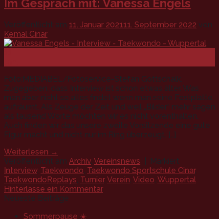
Im Gespräch mit: Vanessa Engels
Veröffentlicht am
11. Januar 2021
11. September 2022
von
Kemal Cinar
11
Jan.
Foto:MEDIABEL/Fotoservice-Stefan Gottschalk.
Zugegeben, dass Interview ist schon etwas älter. Was
man aber nicht so alles findet wenn man seine Festplatte
aufräumt. Als Zeuge der Zeit und weil „Bilder“ mehr sagen
als tausend Worte möchten wir es nicht vorenthalten.
Auch finden wir das unsere zweite Vorsitzende eine gute
Figur macht und nicht nur im Ring überzeugt. […]
Weiterlesen
→
Veröffentlicht am
Archiv
,
Vereinsnews
|
Markiert
Interview
,
Taekwondo
,
Taekwondo Sportschule Cinar
,
TaekwondoReplays
,
Turnier
,
Verein
,
Video
,
Wuppertal
Hinterlasse ein Kommentar
Neueste Beiträge
Sommerpause ☀️