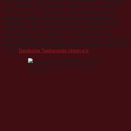
Para-Sportler findet in diesem Jahr vom 16. – 17. Oktober
in der Dr. Hans-Liebherr Sporthalle in Ochsenhausen statt.
Es ist das erste DTU-Turnier für die Zweikämpfer auf
nationaler Ebene, welches in allen Gewichtsklassen
ausgetragen wird. Die Einhaltung des ausgearbeiteten
Hygienekonzept ist Grundvorraussetzung für die
Durchführung dieser Maßnahmen. Die Sportschule
Ochsenhausen freut sich auf ein erfolgreiches Turnier und
heißt alle Sportler und Sportlerinnen herzlich Willkommen.
Quelle:
Deutsche Taekwondo Union e.V.
Quelle: Deutsche Taekwondo
Union e.V.