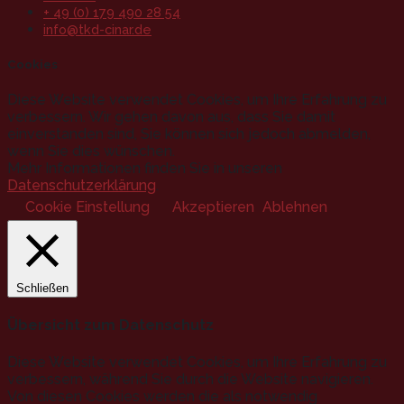
+ 49 (0) 179 490 28 54
info@tkd-cinar.de
Cookies
Diese Website verwendet Cookies, um Ihre Erfahrung zu
verbessern. Wir gehen davon aus, dass Sie damit
einverstanden sind, Sie können sich jedoch abmelden,
wenn Sie dies wünschen.
Mehr Informationen finden Sie in unseren
Datenschutzerklärung
.
Cookie Einstellung
Akzeptieren
Ablehnen
Schließen
Übersicht zum Datenschutz
Diese Website verwendet Cookies, um Ihre Erfahrung zu
verbessern, während Sie durch die Website navigieren.
Von diesen Cookies werden die als notwendig