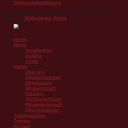
Datenschutzerklärung
Copyright 2026 ©
Taekwondo Sportverein Cinar e.V.
Design by
Webagentur-Rexha
Home
News
Vereinsnews
Budoka
Archiv
Verein
Über uns
Ansprechpartner
Bildergalerie
Mitgliedschaft
Satzung
Wettkampfteam
Mitgliederbereich
Ehrenmitglieder
Trainingszeiten
Termine
Kontakt