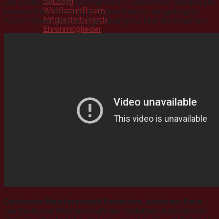
Satzung
Die Deutsche Meisterschaften im Taekwondo werden am
Wettkampfteam
kommenden Samstag in Ochsenhausen ausgetragen.
Mitgliederbereich
Alle im Verein drücken Ege Cinar ganz fest die Daumen!
Ehrenmitglieder
Trainingszeiten
Termine
Kontakt
Mitgliedschaft
Deutsche Meisterschaft Kadetten, Junioren, Para
Die Deutsche Meisterschaft der Kadetten, Junioren und