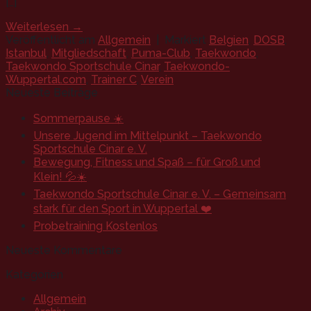
[…]
Weiterlesen
→
Veröffentlicht am
Allgemein
|
Markiert
Belgien
,
DOSB
,
Istanbul
,
Mitgliedschaft
,
Puma-Club
,
Taekwondo
,
Taekwondo Sportschule Cinar
,
Taekwondo-
Wuppertal.com
,
Trainer C
,
Verein
Neueste Beiträge
Sommerpause ☀️
Unsere Jugend im Mittelpunkt – Taekwondo
Sportschule Cinar e. V.
Bewegung, Fitness und Spaß – für Groß und
Klein! 💦☀️
Taekwondo Sportschule Cinar e. V. – Gemeinsam
stark für den Sport in Wuppertal ❤️
Probetraining Kostenlos
Neueste Kommentare
Kategorien
Allgemein