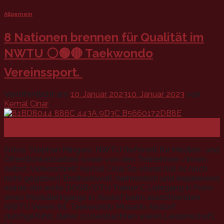
Allgemein
8 Nationen brennen für Qualität im
NWTU ⚪️🟢🔴 Taekwondo
Vereinssport.
Veröffentlicht am
10. Januar 2023
10. Januar 2023
von
Kemal Cinar
10
Jan.
Fotos: Stephan Mingers, NWTU Referent für Medien- und
Öffentlichkeitsarbeit sowie von den Teilnehmer /innen
selbst. Videoschnitt: Kemal Cinar So etwas hat es noch
nicht gegeben! Eindrucksvoll, harmonisch und inspirierend
wurde der erste DOSB/DTU Trainer C Lehrgang in Form
eines Modullehrgangs in Alsdorf beim ausrichtenden
NWTU Verein Int. Taekwondo Musado Alsdorf
durchgeführt, daher zu beobachten waren Leidenschaft,