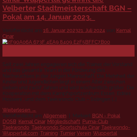
Velberter Stadtmeisterschaft BGN –
Pokal am 14. Januar 2023.
Veröffentlicht am
16. Januar 2023
21. Juli 2024
von
Kemal
Cinar
16
Jan.
Seit zwei Jahren engagieren sich die Trainer, der Vorstand
und das gesamte Team in der Förderung des
Nachwuchses in der Jungen Mannschaft. Die Mehrheit der
Kinder und Jugendlichen liegt in einem Alter zwischen
sieben und zwölf Jahren und wird wöchentlich größer. Die
Kooperation mit dem Kampfsportzentrum Essen Edries
Hosseini , und dem Taekwondo Club – Solingen […]
Weiterlesen
→
Veröffentlicht am
Allgemein
|
Markiert
BGN - Pokal
,
DOSB
,
Kemal Cinar
,
Mitgliedschaft
,
Puma-Club
,
Taekwondo
,
Taekwondo Sportschule Cinar
,
Taekwondo-
Wuppertal.com
,
Training
,
Turnier
,
Verein
,
Wuppertal