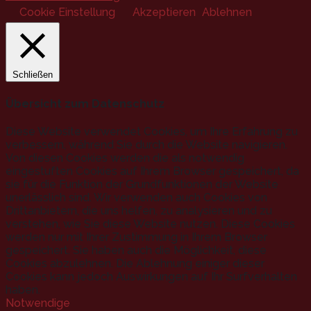
Cookie Einstellung
Akzeptieren
Ablehnen
Schließen
Übersicht zum Datenschutz
Diese Website verwendet Cookies, um Ihre Erfahrung zu
verbessern, während Sie durch die Website navigieren.
Von diesen Cookies werden die als notwendig
eingestuften Cookies auf Ihrem Browser gespeichert, da
sie für die Funktion der Grundfunktionen der Website
unerlässlich sind. Wir verwenden auch Cookies von
Drittanbietern, die uns helfen, zu analysieren und zu
verstehen, wie Sie diese Website nutzen. Diese Cookies
werden nur mit Ihrer Zustimmung in Ihrem Browser
gespeichert. Sie haben auch die Möglichkeit, diese
Cookies abzulehnen. Die Ablehnung einiger dieser
Cookies kann jedoch Auswirkungen auf Ihr Surfverhalten
haben.
Notwendige