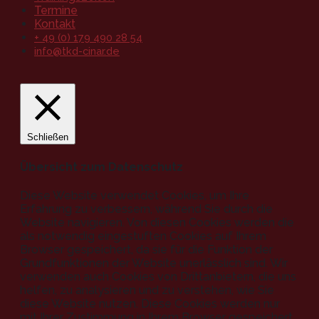
Termine
Kontakt
+ 49 (0) 179 490 28 54
info@tkd-cinar.de
Schließen
Übersicht zum Datenschutz
Diese Website verwendet Cookies, um Ihre
Erfahrung zu verbessern, während Sie durch die
Website navigieren. Von diesen Cookies werden die
als notwendig eingestuften Cookies auf Ihrem
Browser gespeichert, da sie für die Funktion der
Grundfunktionen der Website unerlässlich sind. Wir
verwenden auch Cookies von Drittanbietern, die uns
helfen, zu analysieren und zu verstehen, wie Sie
diese Website nutzen. Diese Cookies werden nur
mit Ihrer Zustimmung in Ihrem Browser gespeichert.