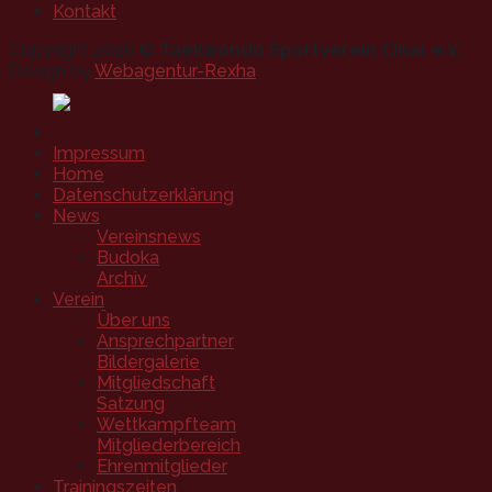
Kontakt
Copyright 2026 ©
Taekwondo Sportverein Cinar e.V.
Design by
Webagentur-Rexha
Impressum
Home
Datenschutzerklärung
News
Vereinsnews
Budoka
Archiv
Verein
Über uns
Ansprechpartner
Bildergalerie
Mitgliedschaft
Satzung
Wettkampfteam
Mitgliederbereich
Ehrenmitglieder
Trainingszeiten