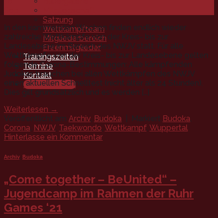
Bildergalerie
16
Mitgliedschaft
Sep.
Satzung
In den kommenden Wochen finden endlich wieder
Wettkampfteam
zahlreiche Wettkämpfe von der Kreis- bis zur
Mitgliederbereich
Landesebene im Bereich des NWJV statt. Für alle
Ehrenmitglieder
Wettkämpfe von der Kreis- bis zur Landesebene gelten
Trainingszeiten
folgende Corona-Bestimmungen: Alle kämpfenden
Termine
Judokas brauchen bei allen Wettkämpfen des NWJV
Kontakt
einen aktuellen Schnelltest (nicht älter als 24 Stunden).
Mitgliedschaft
Dies gilt grundsätzlich und es werden […]
Weiterlesen
→
Veröffentlicht am
Archiv
,
Budoka
|
Markiert
Budoka
,
Corona
,
NWJV
,
Taekwondo
,
Wettkampf
,
Wuppertal
Hinterlasse ein Kommentar
Archiv
,
Budoka
„Come together – BeUnited“ –
Jugendcamp im Rahmen der Ruhr
Games ‘21