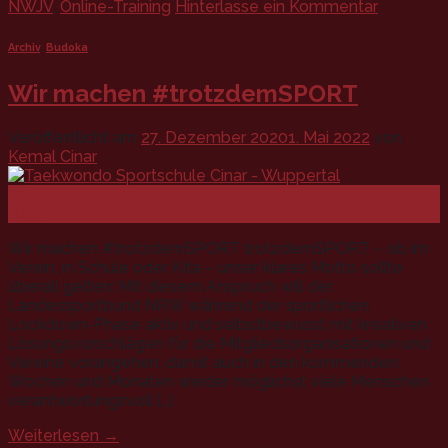
NWJV
,
Online-Training
Hinterlasse ein Kommentar
Archiv
,
Budoka
Wir machen #trotzdemSPORT
Veröffentlicht am
27. Dezember 2020
1. Mai 2022
von
Kemal Cinar
27
Dez.
Wir machen #trotzdemSPORT trotzdemSPORT – ob im
Verein, in Schule oder Kita – unser klares Motto sollte
überall gelten: Mit diesem Anspruch will der
Landessportbund NRW während der sportlichen
Lockdown-Phase aktiv und selbstbewusst mit kreativen
Lösungsvorschlägen für die Mitgliedsorganisationen und
Vereine vorangehen, damit auch in den kommenden
Wochen und Monaten wieder möglichst viele Menschen
verantwortungsvoll […]
Weiterlesen
→