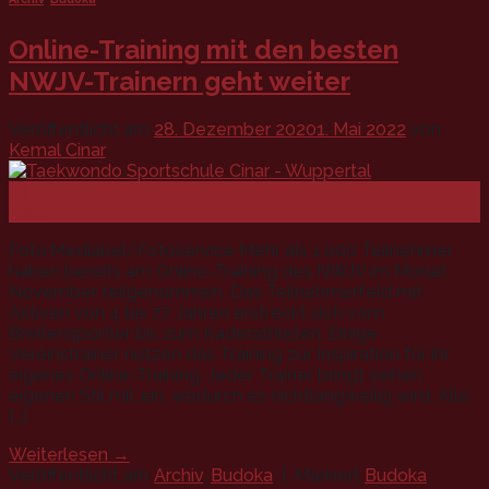
Online-Training mit den besten
NWJV-Trainern geht weiter
Veröffentlicht am
28. Dezember 2020
1. Mai 2022
von
Kemal Cinar
28
Dez.
Foto:Mediabel/Fotoservice Mehr als 1.000 Teilnehmer
haben bereits am Online-Training des NWJV im Monat
November teilgenommen. Das Teilnehmerfeld mit
Aktiven von 4 bis 77 Jahren erstreckt sich vom
Breitensportler bis zum Kaderathleten. Einige
Vereinstrainer nutzen das Training zur Inspiration für ihr
eigenes Online-Training. Jeder Trainer bringt seinen
eigenen Stil mit ein, wodurch es nichtlangweilig wird. Alle
[…]
Weiterlesen
→
Veröffentlicht am
Archiv
,
Budoka
|
Markiert
Budoka
,