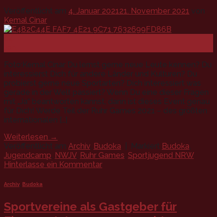
Veröffentlicht am
4. Januar 2021
21. November 2021
von
Kemal Cinar
04
Jan.
Foto:Kemal Cinar Du lernst gerne neue Leute kennen? Du
interessierst Dich für andere Länder und Kulturen? Du
probierst gerne neue Sportarten? Dich interessiert was
gerade in der Welt passiert? Wenn Du eine dieser Fragen
mit „Ja“ beantworten kannst, dann ist dieses Event genau
für Dich! Werde Teil der Ruhr Games 2021 – des größten
internationalen […]
Weiterlesen
→
Veröffentlicht am
Archiv
,
Budoka
|
Markiert
Budoka
,
Jugendcamp
,
NWJV
,
Ruhr Games
,
Sportjugend NRW
Hinterlasse ein Kommentar
Archiv
,
Budoka
Sportvereine als Gastgeber für