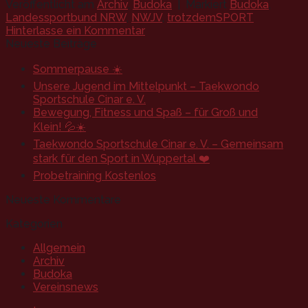
Veröffentlicht am
Archiv
,
Budoka
|
Markiert
Budoka
,
Landessportbund NRW
,
NWJV
,
trotzdemSPORT
Hinterlasse ein Kommentar
Neueste Beiträge
Sommerpause ☀️
Unsere Jugend im Mittelpunkt – Taekwondo
Sportschule Cinar e. V.
Bewegung, Fitness und Spaß – für Groß und
Klein! 💦☀️
Taekwondo Sportschule Cinar e. V. – Gemeinsam
stark für den Sport in Wuppertal ❤️
Probetraining Kostenlos
Neueste Kommentare
Kategorien
Allgemein
Archiv
Budoka
Vereinsnews