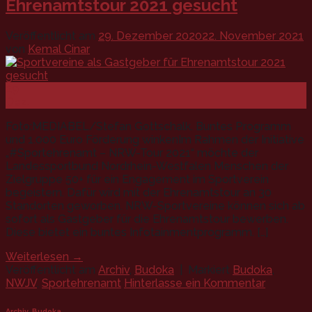
Ehrenamtstour 2021 gesucht
Veröffentlicht am
29. Dezember 2020
22. November 2021
von
Kemal Cinar
29
Dez.
Foto:MEDIABEL/Stefan Gottschalk. Buntes Programm
und 1.000 Euro Förderung winkenIm Rahmen der Initiative
„#Sportehrenamt – NRW-Tour 2021“ möchte der
Landessportbund Nordrhein-Westfalen Menschen der
Zielgruppe 50+ für ein Engagement im Sportverein
begeistern. Dafür wird mit der Ehrenamtstour an 30
Standorten geworben. NRW-Sportvereine können sich ab
sofort als Gastgeber für die Ehrenamtstour bewerben.
Diese bietet ein buntes Infotainmentprogramm. […]
Weiterlesen
→
Veröffentlicht am
Archiv
,
Budoka
|
Markiert
Budoka
,
NWJV
,
Sportehrenamt
Hinterlasse ein Kommentar
Archiv
,
Budoka