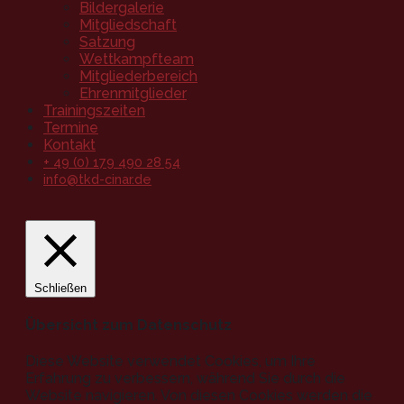
Bildergalerie
Mitgliedschaft
Satzung
Wettkampfteam
Mitgliederbereich
Ehrenmitglieder
Trainingszeiten
Termine
Kontakt
+ 49 (0) 179 490 28 54
info@tkd-cinar.de
Schließen
Übersicht zum Datenschutz
Diese Website verwendet Cookies, um Ihre
Erfahrung zu verbessern, während Sie durch die
Website navigieren. Von diesen Cookies werden die