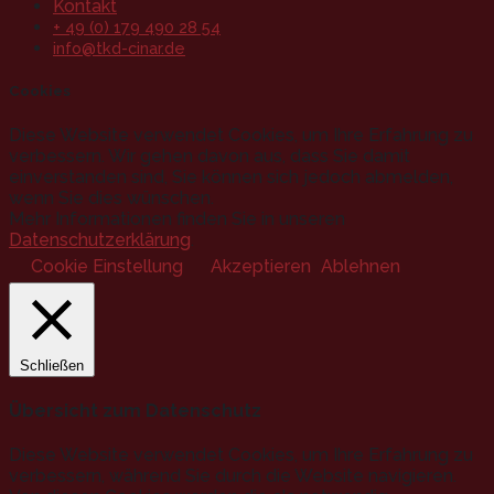
Kontakt
+ 49 (0) 179 490 28 54
info@tkd-cinar.de
Cookies
Diese Website verwendet Cookies, um Ihre Erfahrung zu
verbessern. Wir gehen davon aus, dass Sie damit
einverstanden sind, Sie können sich jedoch abmelden,
wenn Sie dies wünschen.
Mehr Informationen finden Sie in unseren
Datenschutzerklärung
.
Cookie Einstellung
Akzeptieren
Ablehnen
Schließen
Übersicht zum Datenschutz
Diese Website verwendet Cookies, um Ihre Erfahrung zu
verbessern, während Sie durch die Website navigieren.