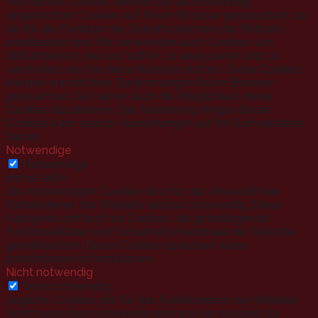
Von diesen Cookies werden die als notwendig
eingestuften Cookies auf Ihrem Browser gespeichert, da
sie für die Funktion der Grundfunktionen der Website
unerlässlich sind. Wir verwenden auch Cookies von
Drittanbietern, die uns helfen, zu analysieren und zu
verstehen, wie Sie diese Website nutzen. Diese Cookies
werden nur mit Ihrer Zustimmung in Ihrem Browser
gespeichert. Sie haben auch die Möglichkeit, diese
Cookies abzulehnen. Die Ablehnung einiger dieser
Cookies kann jedoch Auswirkungen auf Ihr Surfverhalten
haben.
Notwendige
Notwendige
immer aktiv
Die notwendigen Cookies sind für das einwandfreie
Funktionieren der Website absolut notwendig. Diese
Kategorie umfasst nur Cookies, die grundlegende
Funktionalitäten und Sicherheitsmerkmale der Website
gewährleisten. Diese Cookies speichern keine
persönlichen Informationen.
Nicht notwendig
Nicht notwendig
Jegliche Cookies, die für das Funktionieren der Website
nicht besonders notwendig sind und die speziell zur