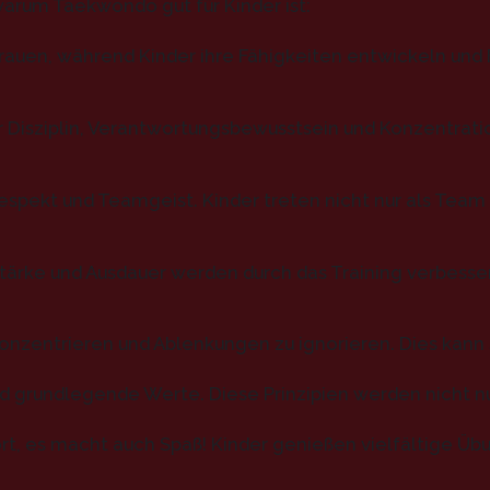
warum Taekwondo gut für Kinder ist:
rauen, während Kinder ihre Fähigkeiten entwickeln und F
er Disziplin, Verantwortungsbewusstsein und Konzentrati
spekt und Teamgeist. Kinder treten nicht nur als Team
, Stärke und Ausdauer werden durch das Training verbesse
konzentrieren und Ablenkungen zu ignorieren. Dies kann s
sind grundlegende Werte. Diese Prinzipien werden nicht 
rt, es macht auch Spaß! Kinder genießen vielfältige Üb