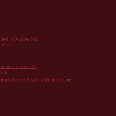
ters in Wuppertal!
🇩🇪
chule Cinar e. V.
💦☀️
ark für den Sport in Wuppertal ❤️