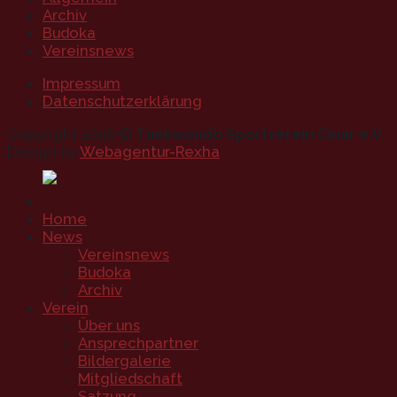
Archiv
Budoka
Vereinsnews
Impressum
Datenschutzerklärung
Copyright 2026 ©
Taekwondo Sportverein Cinar e.V.
Design by
Webagentur-Rexha
Home
News
Vereinsnews
Budoka
Archiv
Verein
Über uns
Ansprechpartner
Bildergalerie
Mitgliedschaft
Satzung