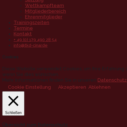
Wettkampfteam
Mitgliederbereich
Ehrenmitglieder
Trainingszeiten
Termine
Kontakt
+ 49 (0) 179 490 28 54
info@tkd-cinar.de
Cookies
Diese Website verwendet Cookies, um Ihre Erfahrung z
wenn Sie dies wünschen.
Mehr Informationen finden Sie in unseren
Datenschutz
Cookie Einstellung
Akzeptieren
Ablehnen
Schließen
Übersicht zum Datenschutz