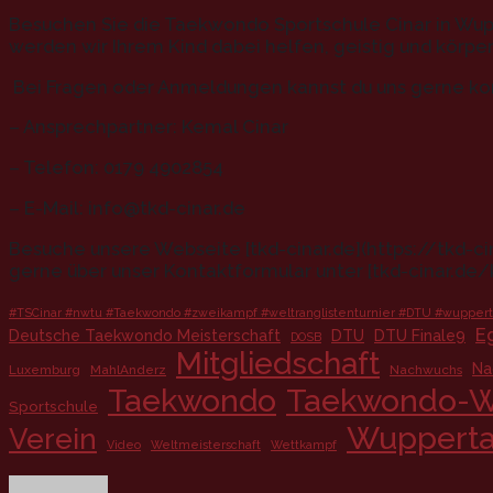
Besuchen Sie die Taekwondo Sportschule Cinar in Wu
werden wir Ihrem Kind dabei helfen, geistig und körper
Bei Fragen oder Anmeldungen kannst du uns gerne ko
– Ansprechpartner: Kemal Cinar
– Telefon: 0179 4902854
– E-Mail: info@tkd-cinar.de
Besuche unsere Webseite [tkd-cinar.de](https://tkd-c
gerne über unser Kontaktformular unter [tkd-cinar.de
#TSCinar #nwtu #Taekwondo #zweikampf #weltranglistenturnier #DTU #wupperta
E
Deutsche Taekwondo Meisterschaft
DTU
DTU Finale9
DOSB
Mitgliedschaft
Na
Luxemburg
MahlAnderz
Nachwuchs
Taekwondo
Taekwondo-W
Sportschule
Wupperta
Verein
Video
Weltmeisterschaft
Wettkampf