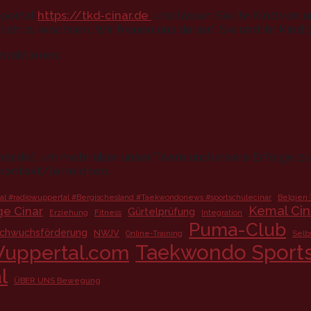
ppertal
https://tkd-cinar.de
und lassen Sie Ihr Kind von
lich zu wachsen. Wir freuen uns darauf, Sie und Ihr Kind
ntaktieren:
inar.de), um mehr über unser Team und unsere Erfolge z
/kontakt/]erreichen.
l #radiowuppertal #Bergischesland #Taekwondonews #sportschulecinar
Belgien 
Kemal Cin
ge Cinar
Gürtelprüfung
Fitness
Erziehung
Integration
Puma-Club
chwuchsförderung
NWJV
Online-Training
Selb
Taekwondo Sports
uppertal.com
l
ÜBER UNS Bewegung