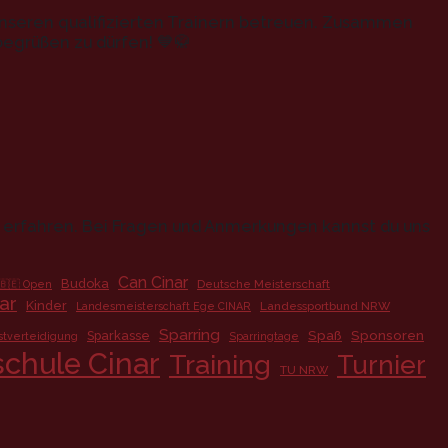
 unseren qualifizierten Trainern betreuen. Zusammen
 begrüßen zu dürfen! 💙🥋
u erfahren. Bei Fragen und Anmerkungen kannst du uns
Can Cinar
Budoka
Deutsche Meisterschaft
🇧🇪 Open
ar
Kinder
Landessportbund NRW
Landesmeisterschaft Ege CINAR
Sparring
Spaß
Sponsoren
Sparkasse
stverteidigung
Sparringtage
chule Cinar
Training
Turnier
TU NRW