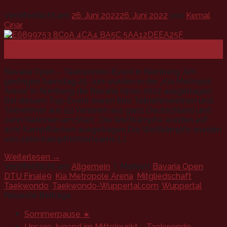
Veröffentlicht am
26. Juni 2022
26. Juni 2022
von
Kemal
Cinar
26
Juni
Bavaria Open – Taekwondo-Event in Nürnberg. Am
gestrigen Samstag 25. Juni wurden in der „Kia Metropol
Arena“ in Nürnberg die Bavaria Open 2022 ausgetragen.
Bei diesem Top-Event waren 600 Teilnehmerinnen und
Teilnehmer aus 93 Vereinen aus ganz Deutschland und
zehn Nationen am Start. Die Wettkämpfe wurden auf
acht Kampfflächen ausgetragen.Die Wettkämpfe wurden
von zehn Kampfrichterteams […]
Weiterlesen
→
Veröffentlicht am
Allgemein
|
Markiert
Bavaria Open
,
DTU Finale9
,
Kia Metropole Arena
,
Mitgliedschaft
,
Taekwondo
,
Taekwondo-Wuppertal.com
,
Wuppertal
Neueste Beiträge
Sommerpause ☀️
Unsere Jugend im Mittelpunkt – Taekwondo