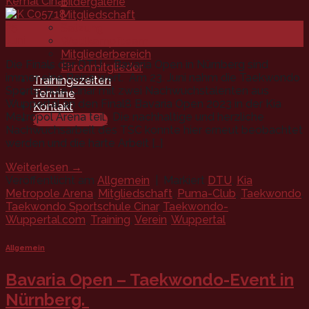
Kemal Cinar
Bildergalerie
Mitgliedschaft
25
Satzung
Juni
Wettkampfteam
Mitgliederbereich
Die Finals der DTU – Bavaria Open in Nürnberg sind
Ehrenmitglieder
immer eine Reise wert. Am 23. Juni nahm die Taekwondo
Trainingszeiten
Sportschule Cinar mit zwei Nachwuchstalenten aus
Termine
Wuppertal an den Final8 Bavaria Open 2023 in der Kia
Kontakt
Metropol Arena teil. Die nachhaltige und herzliche
Mitgliedschaft
Nachwuchsarbeit des TSC konnte hier erneut beobachtet
werden und die harte Arbeit […]
Weiterlesen
→
Veröffentlicht am
Allgemein
|
Markiert
DTU
,
Kia
Metropole Arena
,
Mitgliedschaft
,
Puma-Club
,
Taekwondo
,
Taekwondo Sportschule Cinar
,
Taekwondo-
Wuppertal.com
,
Training
,
Verein
,
Wuppertal
Allgemein
Bavaria Open – Taekwondo-Event in
Nürnberg.