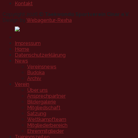
Kontakt
Copyright 2026 ©
Taekwondo Sportverein Cinar e.V.
Design by
Webagentur-Rexha
Impressum
Home
Datenschutzerklärung
News
Vereinsnews
Budoka
Archiv
Verein
Über uns
Ansprechpartner
Bildergalerie
Mitgliedschaft
Satzung
Wettkampfteam
Mitgliederbereich
Ehrenmitglieder
Trainingszeiten