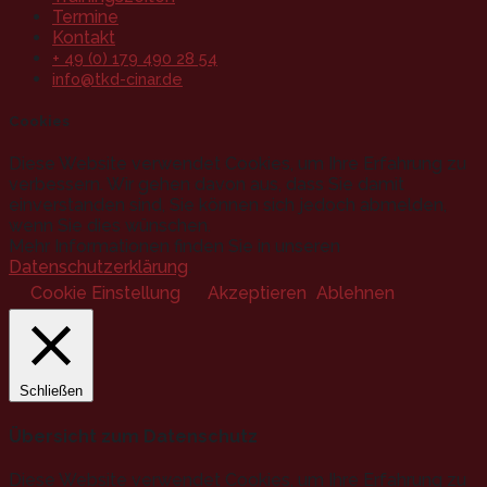
Termine
Kontakt
+ 49 (0) 179 490 28 54
info@tkd-cinar.de
Cookies
Diese Website verwendet Cookies, um Ihre Erfahrung zu
verbessern. Wir gehen davon aus, dass Sie damit
einverstanden sind, Sie können sich jedoch abmelden,
wenn Sie dies wünschen.
Mehr Informationen finden Sie in unseren
Datenschutzerklärung
.
Cookie Einstellung
Akzeptieren
Ablehnen
Schließen
Übersicht zum Datenschutz
Diese Website verwendet Cookies, um Ihre Erfahrung zu