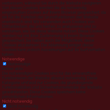
verbessern, während Sie durch die Website navigieren.
Von diesen Cookies werden die als notwendig
eingestuften Cookies auf Ihrem Browser gespeichert, da
sie für die Funktion der Grundfunktionen der Website
unerlässlich sind. Wir verwenden auch Cookies von
Drittanbietern, die uns helfen, zu analysieren und zu
verstehen, wie Sie diese Website nutzen. Diese Cookies
werden nur mit Ihrer Zustimmung in Ihrem Browser
gespeichert. Sie haben auch die Möglichkeit, diese
Cookies abzulehnen. Die Ablehnung einiger dieser
Cookies kann jedoch Auswirkungen auf Ihr Surfverhalten
haben.
Notwendige
Notwendige
immer aktiv
Die notwendigen Cookies sind für das einwandfreie
Funktionieren der Website absolut notwendig. Diese
Kategorie umfasst nur Cookies, die grundlegende
Funktionalitäten und Sicherheitsmerkmale der Website
gewährleisten. Diese Cookies speichern keine
persönlichen Informationen.
Nicht notwendig
Nicht notwendig