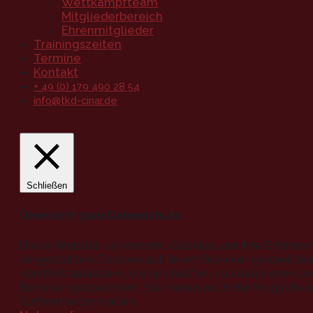
Wettkampfteam
Mitgliederbereich
Ehrenmitglieder
Trainingszeiten
Termine
Kontakt
+ 49 (0) 179 490 28 54
info@tkd-cinar.de
Schließen
Übersicht zum Datenschutz
Diese Website verwendet Cookies, um Ihre Erfahrun
eingestuften Cookies auf Ihrem Browser gespeichert
von Drittanbietern, die uns helfen, zu analysieren 
Browser gespeichert. Sie haben auch die Möglichkei
Surfverhalten haben.