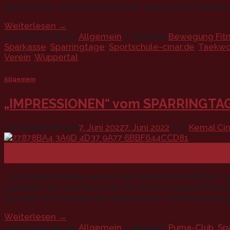
ganzheitlich und versuchen auch, aus dir eine mental 
Weiterlesen
→
Veröffentlicht am
Allgemein
|
Markiert
Bewegung Fitn
Sparkasse
,
Sparringtage
,
Sportschule-cinar.de
,
Taekw
Verein
,
Wuppertal
Allgemein
„IMPRESSIONEN“ vom SPARRINGTAG d
Veröffentlicht am
7. Juni 2022
7. Juni 2022
von
Kemal Cin
07
Juni
Am Pfingstmontag den 06.Juni fand in WUPPERTAL S
Kadetten und Jugend A statt zur Vorbereitung auf k
Sportler und Freunde des Taekwondo, zunächst einmal
Weiterlesen
→
Veröffentlicht am
Allgemein
|
Markiert
Puma-Club
,
Sp