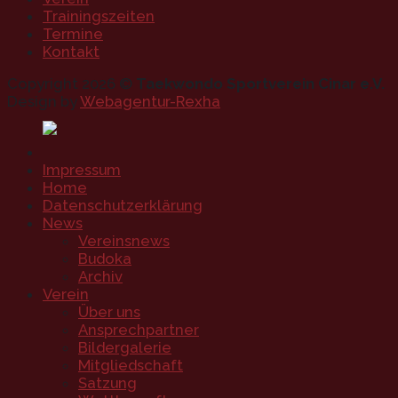
Trainingszeiten
Termine
Kontakt
Copyright 2026 ©
Taekwondo Sportverein Cinar e.V.
Design by
Webagentur-Rexha
Impressum
Home
Datenschutzerklärung
News
Vereinsnews
Budoka
Archiv
Verein
Über uns
Ansprechpartner
Bildergalerie
Mitgliedschaft
Satzung