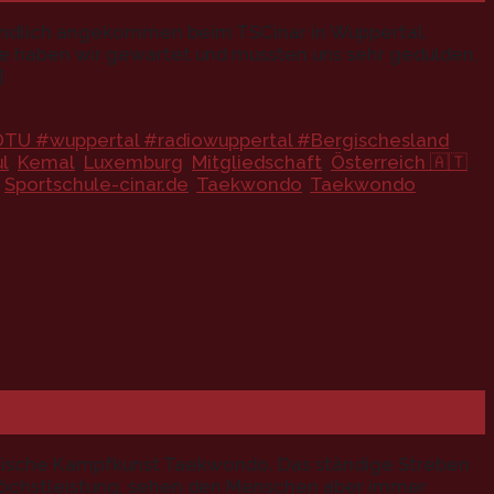
ndlich angekommen beim TSCinar in Wuppertal.
ge haben wir gewartet und mussten uns sehr gedulden,
]
TU #wuppertal #radiowuppertal #Bergischesland
ul
,
Kemal
,
Luxemburg
,
Mitgliedschaft
,
Österreich 🇦🇹
,
,
Sportschule-cinar.de
,
Taekwondo
,
Taekwondo
siatische Kampfkunst Taekwondo. Das ständige Streben
Höchstleistung, sehen den Menschen aber immer