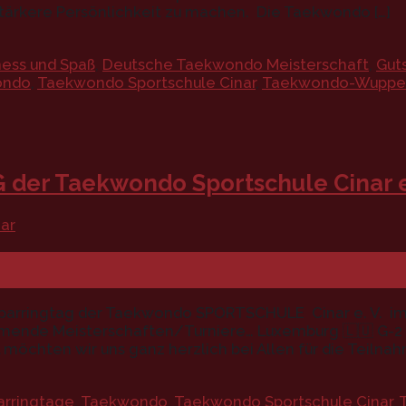
stärkere Persönlichkeit zu machen. Die Taekwondo […]
ess und Spaß
,
Deutsche Taekwondo Meisterschaft
,
Gut
ondo
,
Taekwondo Sportschule Cinar
,
Taekwondo-Wupper
er Taekwondo Sportschule Cinar e
ar
parringtag der Taekwondo SPORTSCHULE Cinar e. V. 
ommende Meisterschaften/Turniere… Luxemburg 🇱🇺 G-2
 möchten wir uns ganz herzlich bei Allen für die Teil
arringtage
,
Taekwondo
,
Taekwondo Sportschule Cinar
,