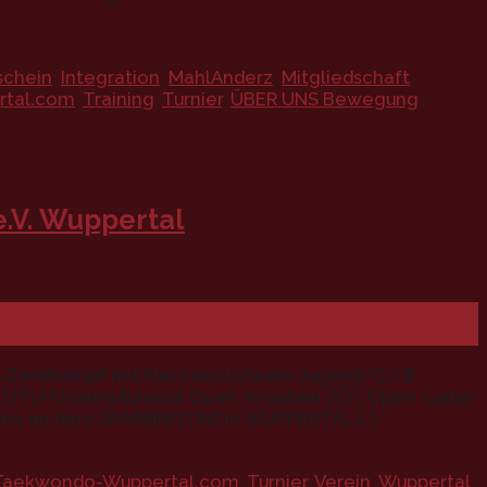
schein
,
Integration
,
MahlAnderz
,
Mitgliedschaft
,
tal.com
,
Training
,
Turnier
,
ÜBER UNS Bewegung
,
.V. Wuppertal
im Zweikampf mit Nachwuchsteam Jugend/C/ B
 DTU-Finale9 Bavaria Open Kroatien 🇭🇷 Open Liebe
nahme an dem SPARRINGTAG in WUPPERTAL […]
Taekwondo-Wuppertal.com
,
Turnier
,
Verein
,
Wuppertal