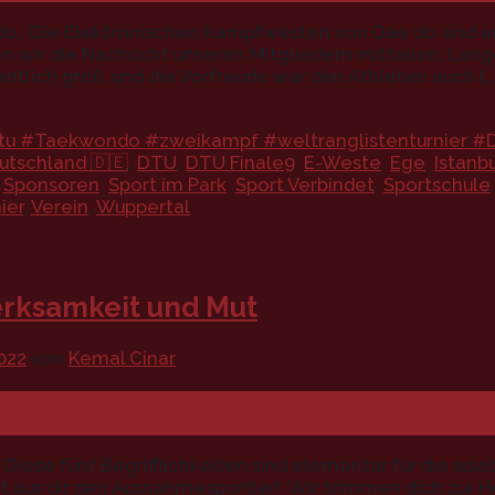
. Die Elektronischen Kampfwesten von Dae do sind e
n wir die Nachricht unseren Mitgliedern mitteilen. Lan
lich groß, und die Vorfreude war den Athleten auch […
u #Taekwondo #zweikampf #weltranglistenturnier #D
utschland 🇩🇪
,
DTU
,
DTU Finale9
,
E-Weste
,
Ege
,
Istanb
,
Sponsoren
,
Sport im Park
,
Sport Verbindet
,
Sportschule
ier
,
Verein
,
Wuppertal
merksamkeit und Mut
022
von
Kemal Cinar
: Diese fünf Begrifflichkeiten sind elementar für die a
 aus dir den Ausnahmesportler! Wir trimmen dich zur 