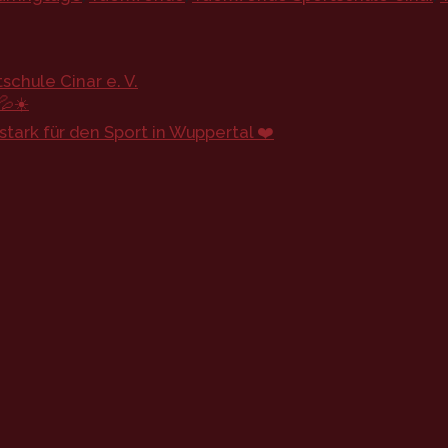
chule Cinar e. V.
💦☀️
ark für den Sport in Wuppertal ❤️