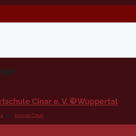
age
schule Cinar e. V. 🥋Wuppertal
22
von
Kemal Cinar