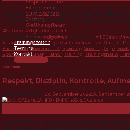
Ansprechpartner
Bildergalerie
„E-Westen Dae do“ Olympischer Zweikampf Taekwondo
Mitgliedschaft
Überglücklich und mit einem Smiley im Gesicht konnte
Satzung
dementsprechend war die Anspannung auch außerordent
Wettkampfteam
Weiterlesen
→
Mitgliederbereich
Ehrenmitglieder
Veröffentlicht am
Allgemein
|
Markiert
#TSCinar #nwt
Trainingszeiten
#Taekwondonews #sportschulecinar
,
Can
,
Dae do
,
De
Termine
Puma-Club
,
Spanien 🇪🇸
,
Sparring
,
Sparringtage
,
Spaß
Kontakt
Sportschule Cinar
,
Trainer
,
Training
,
Trainingshalle
,
Turn
Mitgliedschaft
Allgemein
Respekt, Disziplin, Kontrolle, Auf
Veröffentlicht am
13. September 2022
18. September 2
13
Sep.
Respekt, Disziplin, Kontrolle, Aufmerksamkeit und Mut
nach Verbesserung mit dem Mut eines Kämpfers macht