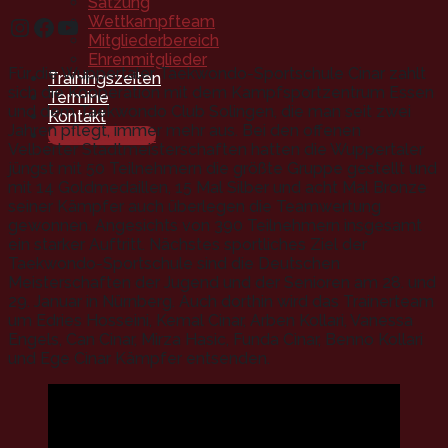
Satzung
Instagram
Facebook
YouTube
Wettkampfteam
Mitgliederbereich
Ehrenmitglieder
Für die Wuppertaler Taekwondo-Sportschule Cinar zahlt
Trainingszeiten
sich die Kooperation mit dem Kampfsportzentrum Essen
Termine
und dem Taekwondo Club Solingen, die man seit zwei
Kontakt
Jahren pflegt, immer mehr aus. Bei den offenen
Mitgliedschaft
Velberter Stadtmeisterschaften hatten die Wuppertaler
jüngst mit 50 Teilnehmern die größte Gruppe gestellt und
mit 14 Goldmedaillen, 15 Mal Silber und acht Mal Bronze
seiner Kämpfer auch überlegen die Teamwertung
gewonnen. Angesichts von 390 Teilnehmern insgesamt
ein starker Auftritt. Nächstes sportliches Ziel der
Taekwondo-Sportschule sind die Deutschen
Meisterschaften der Jugend und der Senioren am 28. und
29. Januar in Nürnberg. Auch dorthin wird das Trainerteam
um Edries Hosseini, Kemal Cinar, Arben Kollari, Vanessa
Engels, Can Cinar, Mirza Hasic, Funda Cinar, Benno Kollari
und Ege Cinar Kämpfer entsenden.