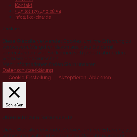
Kontakt
+ 49 (0) 179 490 28 54
info@tkd-cinar.de
Cookies
Diese Website verwendet Cookies, um Ihre Erfahrung zu
verbessern. Wir gehen davon aus, dass Sie damit
einverstanden sind, Sie können sich jedoch abmelden,
wenn Sie dies wünschen.
Mehr Informationen finden Sie in unseren
Datenschutzerklärung
.
Cookie Einstellung
Akzeptieren
Ablehnen
Schließen
Übersicht zum Datenschutz
Diese Website verwendet Cookies, um Ihre Erfahrung zu
verbessern, während Sie durch die Website navigieren.