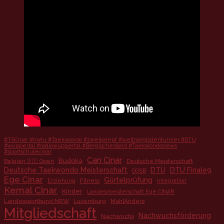
#TSCinar #nwtu #Taekwondo #zweikampf #weltranglistenturnier #DTU
#wuppertal #radiowuppertal #Bergischesland #Taekwondonews
#sportschulecinar
Can Cinar
Budoka
Deutsche Meisterschaft
Belgien 🇧🇪 Open
Deutsche Taekwondo Meisterschaft
DTU
DTU Finale9
DOSB
Ege Cinar
Gürtelprüfung
Fitness
Erziehung
Integration
Kemal Cinar
Kinder
Landesmeisterschaft Ege CINAR
Landessportbund NRW
Luxemburg
MahlAnderz
Mitgliedschaft
Nachwuchsförderung
Nachwuchs