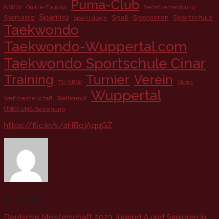
Puma-Club
NWJV
Online-Training
Selbstverteidigung
Sparring
Spaß
Sponsoren
Sportschule
Sparkasse
Sparringtage
Taekwondo
Taekwondo-Wuppertal.com
Taekwondo Sportschule Cinar
Training
Turnier
Verein
TU NRW
Video
Wuppertal
Weltmeisterschaft
Wettkampf
ÜBER UNS Bewegung
https://flic.kr/s/aHBqjAqqGZ
Kemal Cinar
Deutsche Meisterschaft 2023 Jugend A und Senioren in