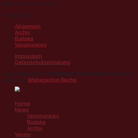
Neueste Kommentare
Kategorien
Allgemein
Archiv
Budoka
Vereinsnews
Impressum
Datenschutzerklärung
Copyright 2026 ©
Taekwondo Sportverein Cinar e.V.
Design by
Webagentur-Rexha
Home
News
Vereinsnews
Budoka
Archiv
Verein