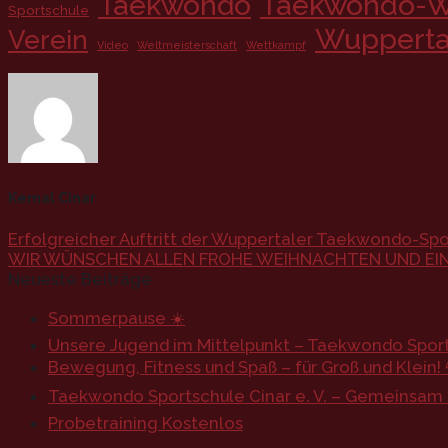
Taekwondo
Taekwondo-W
Sportschule
Wupperta
Verein
Video
Weltmeisterschaft
Wettkampf
Kemal Cinar
Erfolgreicher Auftritt der Wuppertaler Taekwondo-Spor
WIR WÜNSCHEN ALLEN FROHE WEIHNACHTEN UND EIN
Neueste Beiträge
Sommerpause ☀️
Unsere Jugend im Mittelpunkt – Taekwondo Sports
Bewegung, Fitness und Spaß – für Groß und Klein! 
Taekwondo Sportschule Cinar e. V. – Gemeinsam st
Probetraining Kostenlos