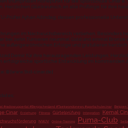
en triumphalen Höhepunkt für die Sportschule Cinar e.
n. Herzlichen Glückwunsch an alle Prüflinge für ihre he
-Prüfer Ayhan Altindag, dessen professionelle Unters
Ehrungen im Nachwuchsbereich verliehen. Besonders he
er bei zehn Turnieren neunmal Gold und einmal Bronze 
eine außergewöhnlichen Erfolge und gratulieren herzlich
zad Demir für ihre herausragenden Leistungen. Herzlich
n erfolgreiche sportliche Entwicklung im kommenden J
: 🌐 [www.tkd-cinar.de]
pdates:
l #radiowuppertal #Bergischesland #Taekwondonews #sportschulecinar
Belgien 
Kemal Cin
ge Cinar
Gürtelprüfung
Fitness
Erziehung
Integration
Puma-Club
chwuchsförderung
NWJV
Online-Training
Selb