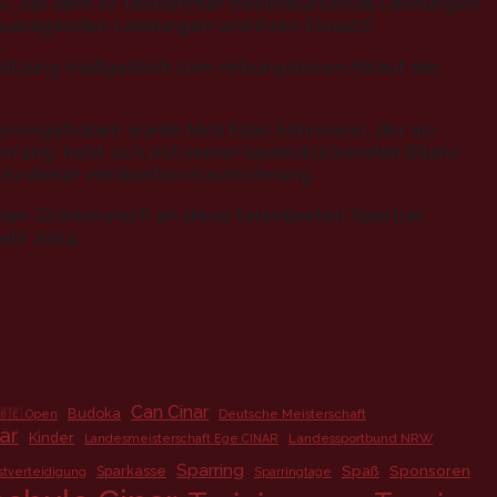
 V., bei dem 22 Teilnehmer beeindruckende Leistungen
rausragenden Leistungen und ihren Einsatz!
tützung maßgeblich zum reibungslosen Ablauf der
rvorgehoben wurde Nick Elias Söhrmann, der als
errang, hebt sich mit seiner beeindruckenden Bilanz
 zu dieser verdienten Auszeichnung.
en Glückwunsch an diese talentierten Sportler,
ahr 2024.
Can Cinar
Budoka
Deutsche Meisterschaft
🇧🇪 Open
ar
Kinder
Landessportbund NRW
Landesmeisterschaft Ege CINAR
Sparring
Spaß
Sponsoren
Sparkasse
stverteidigung
Sparringtage