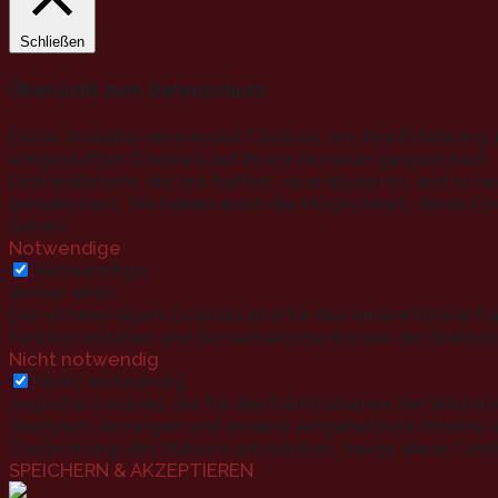
Schließen
Übersicht zum Datenschutz
Diese Website verwendet Cookies, um Ihre Erfahrung z
eingestuften Cookies auf Ihrem Browser gespeichert, d
Drittanbietern, die uns helfen, zu analysieren und zu
gespeichert. Sie haben auch die Möglichkeit, diese Co
haben.
Notwendige
Notwendige
immer aktiv
Die notwendigen Cookies sind für das einwandfreie Fu
Funktionalitäten und Sicherheitsmerkmale der Websit
Nicht notwendig
Nicht notwendig
Jegliche Cookies, die für das Funktionieren der Websi
Analysen, Anzeigen und andere eingebettete Inhalte v
Zustimmung des Nutzers einzuholen, bevor diese Cook
SPEICHERN & AKZEPTIEREN