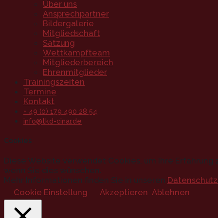
Über uns
Ansprechpartner
Bildergalerie
Mitgliedschaft
Satzung
Wettkampfteam
Mitgliederbereich
Ehrenmitglieder
Trainingszeiten
Termine
Kontakt
+ 49 (0) 179 490 28 54
info@tkd-cinar.de
Cookies
Diese Website verwendet Cookies, um Ihre Erfahrung z
wenn Sie dies wünschen.
Mehr Informationen finden Sie in unseren
Datenschutz
Cookie Einstellung
Akzeptieren
Ablehnen