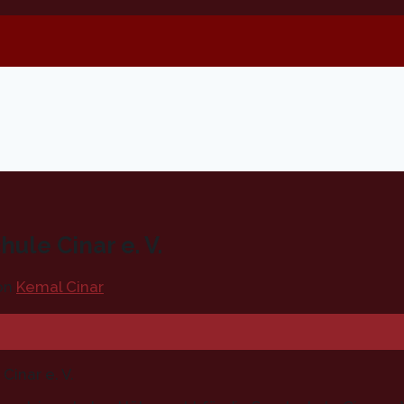
le Cinar e. V.
on
Kemal Cinar
inar e. V.