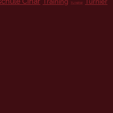
chule Cinar
Training
Turnier
TU NRW