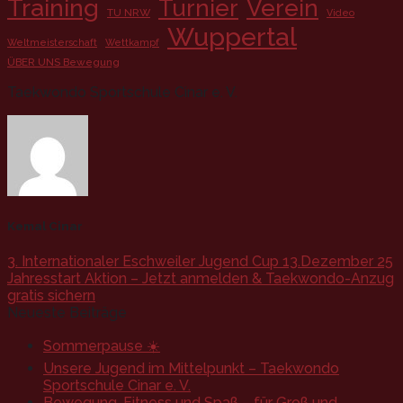
Training
Turnier
Verein
TU NRW
Video
Wuppertal
Weltmeisterschaft
Wettkampf
ÜBER UNS Bewegung
Taekwondo Sportschule Cinar e. V.
Kemal Cinar
3. Internationaler Eschweiler Jugend Cup 13.Dezember 25
Jahresstart Aktion – Jetzt anmelden & Taekwondo-Anzug
gratis sichern
Neueste Beiträge
Sommerpause ☀️
Unsere Jugend im Mittelpunkt – Taekwondo
Sportschule Cinar e. V.
Bewegung, Fitness und Spaß – für Groß und