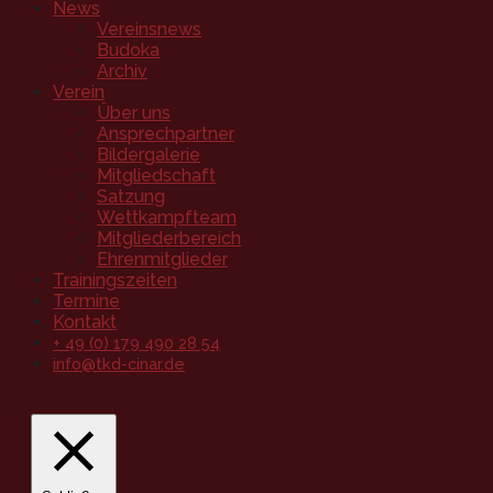
News
Vereinsnews
Budoka
Archiv
Verein
Über uns
Ansprechpartner
Bildergalerie
Mitgliedschaft
Satzung
Wettkampfteam
Mitgliederbereich
Ehrenmitglieder
Trainingszeiten
Termine
Kontakt
+ 49 (0) 179 490 28 54
info@tkd-cinar.de