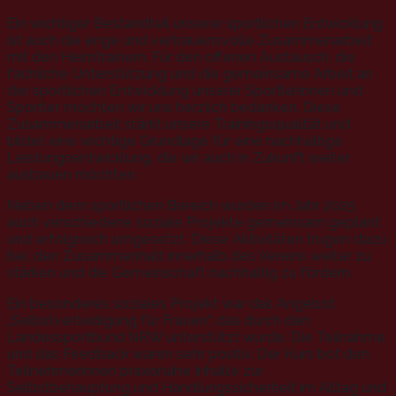
Ein wichtiger Bestandteil unserer sportlichen Entwicklung
ist auch die enge und vertrauensvolle Zusammenarbeit
mit den Heimtrainern. Für den offenen Austausch, die
fachliche Unterstützung und die gemeinsame Arbeit an
der sportlichen Entwicklung unserer Sportlerinnen und
Sportler möchten wir uns herzlich bedanken. Diese
Zusammenarbeit stärkt unsere Trainingsqualität und
bildet eine wichtige Grundlage für eine nachhaltige
Leistungsentwicklung, die wir auch in Zukunft weiter
ausbauen möchten.
Neben dem sportlichen Bereich wurden im Jahr 2025
auch verschiedene soziale Projekte gemeinsam geplant
und erfolgreich umgesetzt. Diese Aktivitäten trugen dazu
bei, den Zusammenhalt innerhalb des Vereins weiter zu
stärken und die Gemeinschaft nachhaltig zu fördern.
Ein besonderes soziales Projekt war das Angebot
„Selbstverteidigung für Frauen“, das durch den
Landessportbund NRW unterstützt wurde. Die Teilnahme
und das Feedback waren sehr positiv. Der Kurs bot den
Teilnehmerinnen praxisnahe Inhalte zur
Selbstbehauptung und Handlungssicherheit im Alltag und