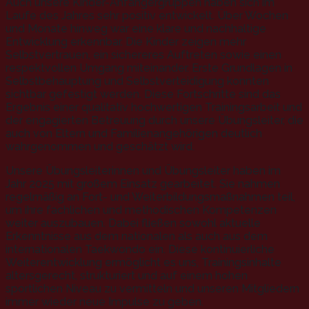
Auch unsere Kinder-Anfängergruppen haben sich im
Laufe des Jahres sehr positiv entwickelt. Über Wochen
und Monate hinweg war eine klare und nachhaltige
Entwicklung erkennbar. Die Kinder zeigen mehr
Selbstvertrauen, ein sichereres Auftreten sowie einen
respektvollen Umgang miteinander. Erste Grundlagen in
Selbstbehauptung und Selbstverteidigung konnten
sichtbar gefestigt werden. Diese Fortschritte sind das
Ergebnis einer qualitativ hochwertigen Trainingsarbeit und
der engagierten Betreuung durch unsere Übungsleiter, die
auch von Eltern und Familienangehörigen deutlich
wahrgenommen und geschätzt wird.
Unsere Übungsleiterinnen und Übungsleiter haben im
Jahr 2025 mit großem Einsatz gearbeitet. Sie nahmen
regelmäßig an Fort- und Weiterbildungsmaßnahmen teil,
um ihre fachlichen und methodischen Kompetenzen
weiter auszubauen. Dabei fließen sowohl aktuelle
Erkenntnisse aus dem nationalen als auch aus dem
internationalen Taekwondo ein. Diese kontinuierliche
Weiterentwicklung ermöglicht es uns, Trainingsinhalte
altersgerecht, strukturiert und auf einem hohen
sportlichen Niveau zu vermitteln und unseren Mitgliedern
immer wieder neue Impulse zu geben.