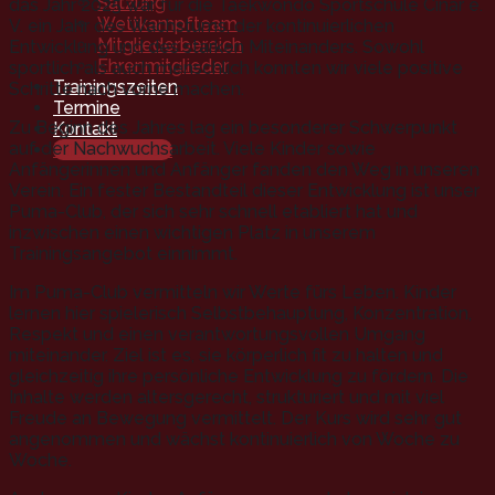
Satzung
das Jahr 2025 war für die Taekwondo Sportschule Cinar e.
Wettkampfteam
V. ein Jahr des Wachstums, der kontinuierlichen
Mitgliederbereich
Entwicklung und des starken Miteinanders. Sowohl
Ehrenmitglieder
sportlich als auch menschlich konnten wir viele positive
Trainingszeiten
Schritte nach vorne machen.
Termine
Zu Beginn des Jahres lag ein besonderer Schwerpunkt
Kontakt
auf der Nachwuchsarbeit. Viele Kinder sowie
Mitgliedschaft
Anfängerinnen und Anfänger fanden den Weg in unseren
Verein. Ein fester Bestandteil dieser Entwicklung ist unser
Puma-Club, der sich sehr schnell etabliert hat und
inzwischen einen wichtigen Platz in unserem
Trainingsangebot einnimmt.
Im Puma-Club vermitteln wir Werte fürs Leben. Kinder
lernen hier spielerisch Selbstbehauptung, Konzentration,
Respekt und einen verantwortungsvollen Umgang
miteinander. Ziel ist es, sie körperlich fit zu halten und
gleichzeitig ihre persönliche Entwicklung zu fördern. Die
Inhalte werden altersgerecht, strukturiert und mit viel
Freude an Bewegung vermittelt. Der Kurs wird sehr gut
angenommen und wächst kontinuierlich von Woche zu
Woche.