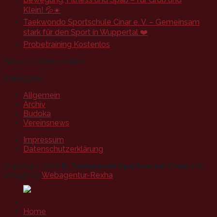
Klein! 💦☀️
Taekwondo Sportschule Cinar e. V. – Gemeinsam
stark für den Sport in Wuppertal ❤️
Probetraining Kostenlos
Neueste Kommentare
Kategorien
Allgemein
Archiv
Budoka
Vereinsnews
Impressum
Datenschutzerklärung
Copyright 2026 ©
Taekwondo Sportverein Cinar e.V.
Design by
Webagentur-Rexha
Home