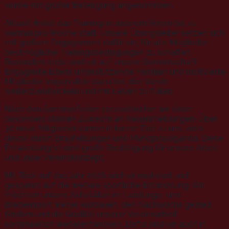
wurde mit großer Beteiligung angenommen.
Aktuell findet das Training in unserem Verein bis zu
viermal pro Woche statt. Unsere Übungsleiter setzen sich
mit großem Engagement dafür ein, für alle Mitglieder
bestmögliche Trainingsbedingungen zu schaffen.
Besonders stolz sind wir auf unsere Gemeinschaft.
Engagierte Eltern, unterstützende Familien und motivierte
Mitglieder tragen aktiv dazu bei, den Verein
weiterzuentwickeln und mit Leben zu füllen.
Nach den Sommerferien verzeichneten wir einen
besonders starken Zuwachs an Neuanmeldungen. Über
30 neue Mitglieder kamen in kurzer Zeit zu uns, viele
davon durch Empfehlungen und Mundpropaganda. Diese
Entwicklung ist eine große Bestätigung für unsere Arbeit
und unser Vereinskonzept.
Mit Blick auf das Jahr 2026 sind wir motiviert und
gespannt auf die weitere sportliche Entwicklung. Wir
möchten unsere Aktivitäten im Leistungs- und
Breitensport weiter ausbauen, den Nachwuchs gezielt
fördern und die Qualität unserer Vereinsarbeit
kontinuierlich weiterentwickeln. Dafür sind wir auch in