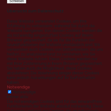
Schließen
Übersicht zum Datenschutz
Diese Website verwendet Cookies, um Ihre
Erfahrung zu verbessern, während Sie durch die
Website navigieren. Von diesen Cookies werden die
als notwendig eingestuften Cookies auf Ihrem
Browser gespeichert, da sie für die Funktion der
Grundfunktionen der Website unerlässlich sind. Wir
verwenden auch Cookies von Drittanbietern, die uns
helfen, zu analysieren und zu verstehen, wie Sie
diese Website nutzen. Diese Cookies werden nur
mit Ihrer Zustimmung in Ihrem Browser gespeichert.
Sie haben auch die Möglichkeit, diese Cookies
abzulehnen. Die Ablehnung einiger dieser Cookies
kann jedoch Auswirkungen auf Ihr Surfverhalten
haben.
Notwendige
Notwendige
immer aktiv
Die notwendigen Cookies sind für das einwandfreie
Funktionieren der Website absolut notwendig. Diese
Kategorie umfasst nur Cookies, die grundlegende