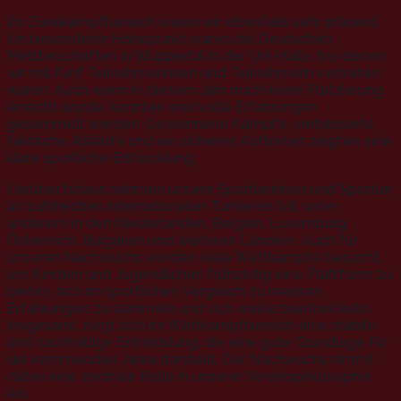
Im Zweikampfbereich waren wir ebenfalls sehr präsent.
Ein besonderer Höhepunkt waren die Deutschen
Meisterschaften in Wuppertal in der Uni-Halle, bei denen
wir mit fünf Teilnehmerinnen und Teilnehmern vertreten
waren. Auch wenn in diesem Jahr noch keine Platzierung
erreicht wurde, konnten wertvolle Erfahrungen
gesammelt werden. Gewonnene Kämpfe, verbesserte
taktische Abläufe und ein sicheres Auftreten zeigten eine
klare sportliche Entwicklung.
Darüber hinaus nahmen unsere Sportlerinnen und Sportler
an zahlreichen internationalen Turnieren teil, unter
anderem in den Niederlanden, Belgien, Luxemburg,
Österreich, Bulgarien und weiteren Ländern. Auch für
unseren Nachwuchs wurden viele Wettkämpfe besucht,
um Kindern und Jugendlichen frühzeitig eine Plattform zu
bieten, sich im sportlichen Vergleich zu messen,
Erfahrungen zu sammeln und sich weiterzuentwickeln.
Insgesamt zeigt sich im Wettkampfbereich eine stabile
und nachhaltige Entwicklung, die eine gute Grundlage für
die kommenden Jahre darstellt. Der Nachwuchs nimmt
dabei eine zentrale Rolle in unserer Vereinsphilosophie
ein.