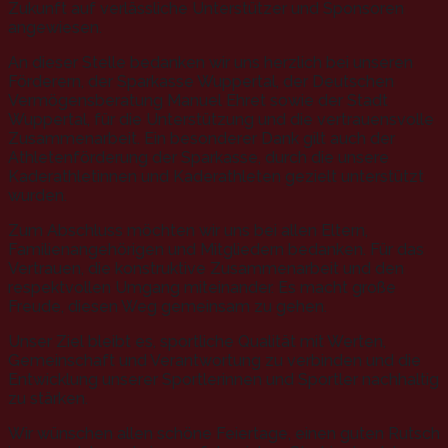
Zukunft auf verlässliche Unterstützer und Sponsoren
angewiesen.
An dieser Stelle bedanken wir uns herzlich bei unseren
Förderern, der Sparkasse Wuppertal, der Deutschen
Vermögensberatung Manuel Ehret sowie der Stadt
Wuppertal, für die Unterstützung und die vertrauensvolle
Zusammenarbeit. Ein besonderer Dank gilt auch der
Athletenförderung der Sparkasse, durch die unsere
Kaderathletinnen und Kaderathleten gezielt unterstützt
wurden.
Zum Abschluss möchten wir uns bei allen Eltern,
Familienangehörigen und Mitgliedern bedanken. Für das
Vertrauen, die konstruktive Zusammenarbeit und den
respektvollen Umgang miteinander. Es macht große
Freude, diesen Weg gemeinsam zu gehen.
Unser Ziel bleibt es, sportliche Qualität mit Werten,
Gemeinschaft und Verantwortung zu verbinden und die
Entwicklung unserer Sportlerinnen und Sportler nachhaltig
zu stärken.
Wir wünschen allen schöne Feiertage, einen guten Rutsch