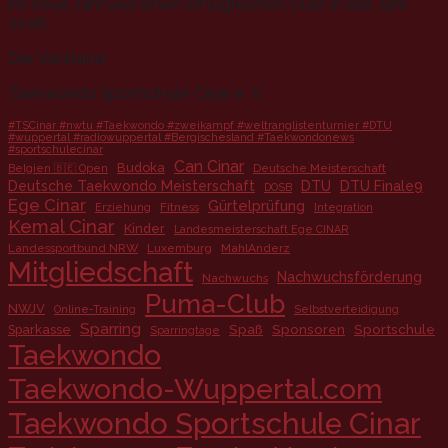
ins neue Jahr und einen erfolgreichen Start in das Jahr
2026.
Der Vorstand
Taekwondo Sportschule Cinar e. V.
#TSCinar #nwtu #Taekwondo #zweikampf #weltranglistenturnier #DTU
#wuppertal #radiowuppertal #Bergischesland #Taekwondonews
#sportschulecinar
Can Cinar
Budoka
Deutsche Meisterschaft
Belgien 🇧🇪 Open
Deutsche Taekwondo Meisterschaft
DTU
DTU Finale9
DOSB
Ege Cinar
Gürtelprüfung
Fitness
Erziehung
Integration
Kemal Cinar
Kinder
Landesmeisterschaft Ege CINAR
Landessportbund NRW
Luxemburg
MahlAnderz
Mitgliedschaft
Nachwuchsförderung
Nachwuchs
Puma-Club
NWJV
Online-Training
Selbstverteidigung
Sparring
Spaß
Sponsoren
Sportschule
Sparkasse
Sparringtage
Taekwondo
Taekwondo-Wuppertal.com
Taekwondo Sportschule Cinar