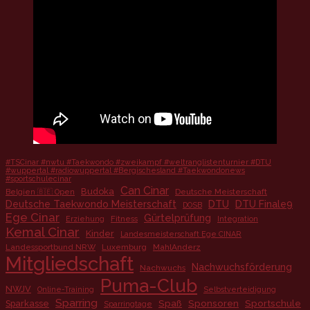
#TSCinar #nwtu #Taekwondo #zweikampf #weltranglistenturnier #DTU
#wuppertal #radiowuppertal #Bergischesland #Taekwondonews
#sportschulecinar
Can Cinar
Budoka
Deutsche Meisterschaft
Belgien 🇧🇪 Open
Deutsche Taekwondo Meisterschaft
DTU
DTU Finale9
DOSB
Ege Cinar
Gürtelprüfung
Fitness
Erziehung
Integration
Kemal Cinar
Kinder
Landesmeisterschaft Ege CINAR
Landessportbund NRW
Luxemburg
MahlAnderz
Mitgliedschaft
Nachwuchsförderung
Nachwuchs
Puma-Club
NWJV
Online-Training
Selbstverteidigung
Sparring
Spaß
Sponsoren
Sportschule
Sparkasse
Sparringtage