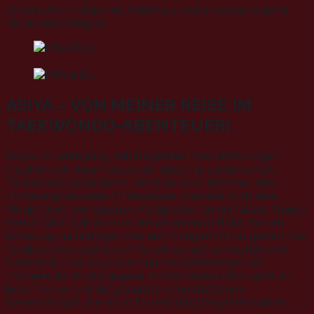
Unterricht im täglichen Training zu leiten sowie eigene
Ideen einzubringen.
ASIYA – VON MEINER REISE IM
TAEKWONDO-ABENTEUER!
Asiya, 16 Jahre jung, teilt begeistert ihre Erfahrungen.
Inspiriert von ihrem Vater, der einst mit Leidenschaft
Taekwondo praktizierte, sieht sie darin nicht nur eine
Hommage an seine Erfahrungen, sondern auch eine
Möglichkeit, ihre eigenen Fähigkeiten zu entfalten. Trainer
Kemal Cinar spielte eine entscheidende Rolle, ihr den
Schwung zur richtigen Zeit am richtigen Ort zu geben. Die
familiäre Atmosphäre im Verein schafft ein Gefühl von
Sicherheit, und Asiya teilt nun ihre Erfahrungen als
Trainerin der Kindergruppe. Ein herzlicher Dank geht an
ihren Trainer und die gesamte unterstützende
Gemeinschaft, die sie auf ihrem Weg begleitet haben.