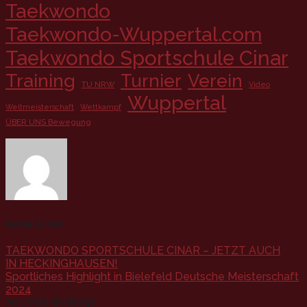
Taekwondo
Taekwondo-Wuppertal.com
Taekwondo Sportschule Cinar
Training
Turnier
Verein
TU NRW
Video
Wuppertal
Weltmeisterschaft
Wettkampf
ÜBER UNS Bewegung
Kemal Cinar
TAEKWONDO SPORTSCHULE CINAR – JETZT AUCH
IN HECKINGHAUSEN!
Sportliches Highlight in Bielefeld Deutsche Meisterschaft
2024
Neueste Beiträge