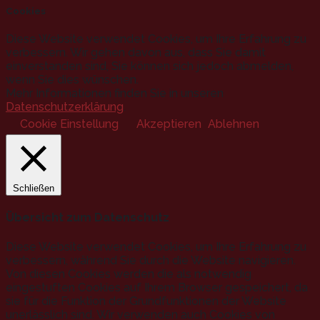
Cookies
Diese Website verwendet Cookies, um Ihre Erfahrung zu
verbessern. Wir gehen davon aus, dass Sie damit
einverstanden sind, Sie können sich jedoch abmelden,
wenn Sie dies wünschen.
Mehr Informationen finden Sie in unseren
Datenschutzerklärung
.
Cookie Einstellung
Akzeptieren
Ablehnen
Schließen
Übersicht zum Datenschutz
Diese Website verwendet Cookies, um Ihre Erfahrung zu
verbessern, während Sie durch die Website navigieren.
Von diesen Cookies werden die als notwendig
eingestuften Cookies auf Ihrem Browser gespeichert, da
sie für die Funktion der Grundfunktionen der Website
unerlässlich sind. Wir verwenden auch Cookies von